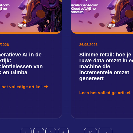
/2026
26/05/2026
eratieve AI in de
Slimme retail: hoe je
tijk:
ruwe data omzet in e
iciëntielessen van
machine die
 en Gimba
incrementele omzet
genereert
 het volledige artikel.
Lees het volledige artikel.
1
2
3
4
...
30