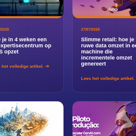
/2026
27/07/2026
 je in 4 weken een
Slimme retail: hoe je
expertisecentrum op
ruwe data omzet in e
 opzet
machine die
incrementele omzet
genereert
 het volledige artikel.
Lees het volledige artikel.