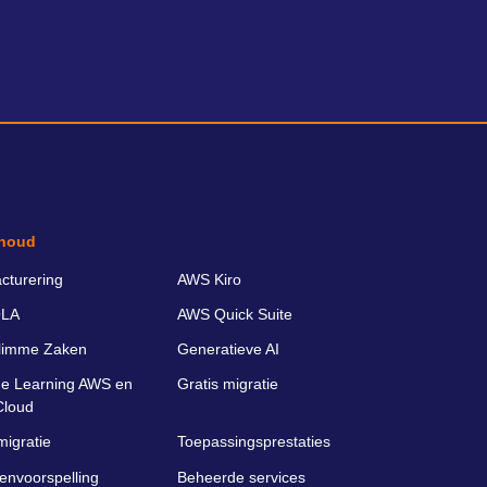
houd
cturering
AWS Kiro
LA
AWS Quick Suite
limme Zaken
Generatieve AI
e Learning AWS en
Gratis migratie
Cloud
migratie
Toepassingsprestaties
envoorspelling
Beheerde services