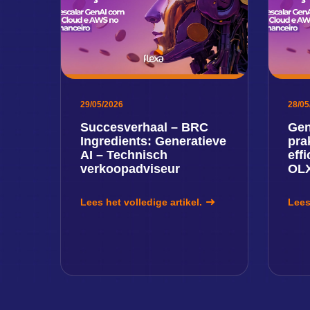
29/05/2026
28/05
Succesverhaal – BRC
Gen
Ingredients: Generatieve
prak
AI – Technisch
eff
verkoopadviseur
OLX
Lees het volledige artikel.
Lees