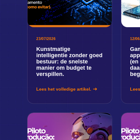
23/07/2026
12/06
Kunstmatige
Gam
intelligentie zonder goed
app
bestuur: de snelste
(en
manier om budget te
daa
verspillen.
beg
Lees het volledige artikel.
Lees