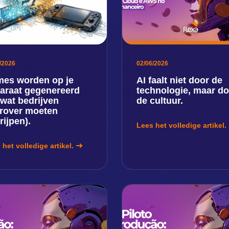
/2026
02/06/2026
es worden op je
AI faalt niet door de
araat gegenereerd
technologie, maar do
 wat bedrijven
de cultuur.
rover moeten
rijpen).
Lees het volledige artikel.
 het volledige artikel.