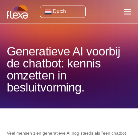
Dutch
Generatieve AI voorbij
de chatbot: kennis
omzetten in
besluitvorming.
Veel mensen zien generatieve AI nog steeds als "een chatbot