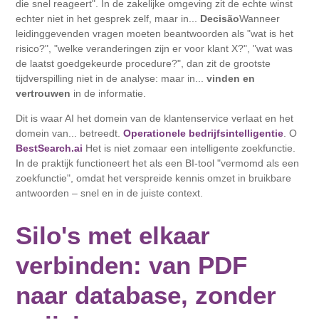
die snel reageert". In de zakelijke omgeving zit de echte winst
echter niet in het gesprek zelf, maar in...
Decisão
Wanneer
leidinggevenden vragen moeten beantwoorden als "wat is het
risico?", "welke veranderingen zijn er voor klant X?", "wat was
de laatst goedgekeurde procedure?", dan zit de grootste
tijdverspilling niet in de analyse: maar in...
vinden en
vertrouwen
in de informatie.
Dit is waar AI het domein van de klantenservice verlaat en het
domein van... betreedt.
Operationele bedrijfsintelligentie
. O
BestSearch.ai
Het is niet zomaar een intelligente zoekfunctie.
In de praktijk functioneert het als een BI-tool "vermomd als een
zoekfunctie", omdat het verspreide kennis omzet in bruikbare
antwoorden – snel en in de juiste context.
Silo's met elkaar
verbinden: van PDF
naar database, zonder