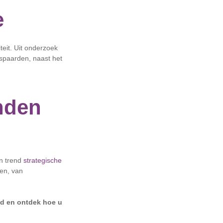
e
teit. Uit onderzoek
espaarden, naast het
nden
en trend
strategische
ten, van
d en ontdek hoe u