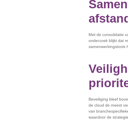
Samen
afstan
Met de consolidatie 
onderzoek blijkt dat 
samenwerkingstools he
Veilig
priorite
Beveiliging bleef bov
de cloud de meest ver
van branchespecifieke
waardoor de strategi