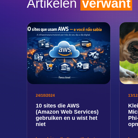
Artikelen
verwant
24/10/2024
13/12
10 sites die AWS
Kle
(Amazon Web Services)
Mic
gebruiken en u wist het
Phi
niet
opn