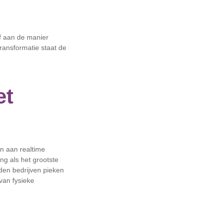
f aan de manier
ransformatie staat de
et
n aan realtime
ng als het grootste
den bedrijven pieken
van fysieke