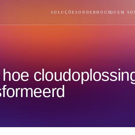
SOLUÇÕES
ONDERHOUD
QUEM SO
 hoe cloudoplossin
sformeerd