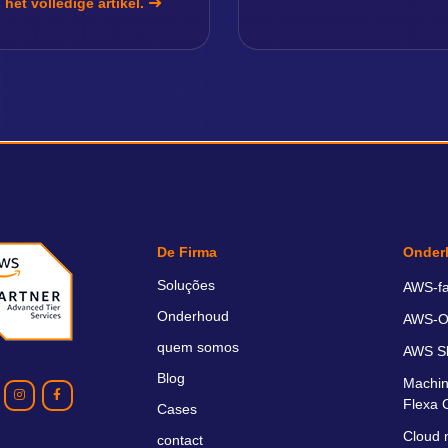
 het volledige artikel.
De Firma
Onder
Soluções
AWS-fa
Onderhoud
AWS-O
quem somos
AWS S
Blog
Machin
Flexa 
Cases
Cloud 
contact