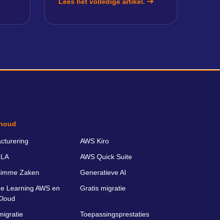
Lees het volledige artikel.
houd
cturering
AWS Kiro
LA
AWS Quick Suite
limme Zaken
Generatieve AI
e Learning AWS en
Gratis migratie
Cloud
migratie
Toepassingsprestaties