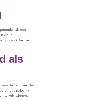
d
gemaakt. Uit een
in cloud-
te houden (
Gartner
).
d als
% van de bedrijven dat
nderen van naleving
en terrein winnen,