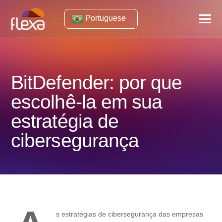
Portuguese
BitDefender: por que
escolhê-la em sua
estratégia de
cibersegurança
s estratégias de cibersegurança das empresas