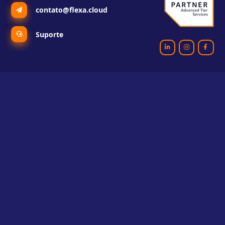
contato@flexa.cloud
Suporte
Institucional
Serviços
Soluções
AWS Billing
Serviços
AWS Kiro
Quem somos
AWS OLA
Blog
AWS Quick Suite
Cases
AWS Smart Business
Contato
IA Generativa
Suporte
Machine Learning AWS e