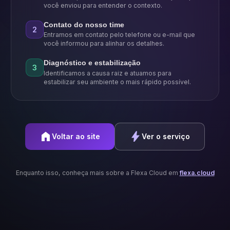
você enviou para entender o contexto.
Contato do nosso time
2
Entramos em contato pelo telefone ou e-mail que
você informou para alinhar os detalhes.
Diagnóstico e estabilização
3
Identificamos a causa raiz e atuamos para
estabilizar seu ambiente o mais rápido possível.
home
bolt
Voltar ao site
Ver o serviço
Enquanto isso, conheça mais sobre a Flexa Cloud em
flexa.cloud