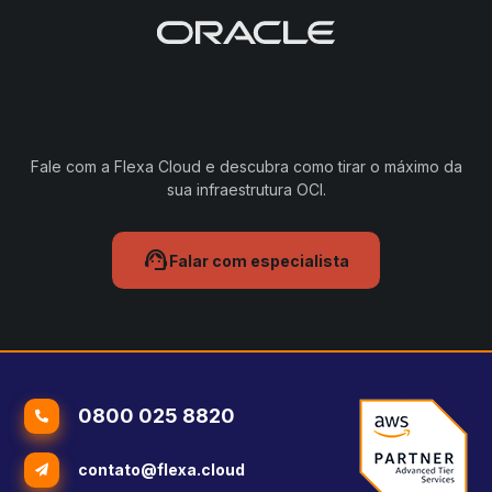
Pronto para uma nuvem Oracle estável
e otimizada?
Fale com a Flexa Cloud e descubra como tirar o máximo da
sua infraestrutura OCI.
support_agent
Falar com especialista
0800 025 8820
contato@flexa.cloud