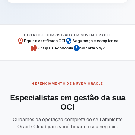
EXPERTISE COMPROVADA EM NUVEM ORACLE
workspace_premium
security
Equipe certificada OCI
Segurança e compliance
savings
schedule
FinOps e economia
Suporte 24/7
GERENCIAMENTO DE NUVEM ORACLE
Especialistas em gestão da sua
OCI
Cuidamos da operação completa do seu ambiente
Oracle Cloud para você focar no seu negócio.