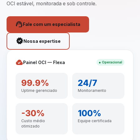
OCI estável, monitorada e sob controle.
support_agent
Fale com um especialista
verified
Nossa expertise
cloud_done
Painel OCI — Flexa
● Operacional
99.9%
24/7
Uptime gerenciado
Monitoramento
-30%
100%
Custo médio
Equipe certificada
otimizado