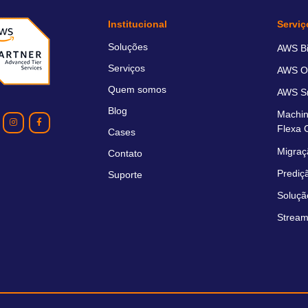
Institucional
Serviç
Soluções
AWS Bil
Serviços
AWS O
Quem somos
AWS Sm
Blog
Machin
Flexa 
Cases
Migraç
Contato
Prediç
Suporte
Soluçã
Stream