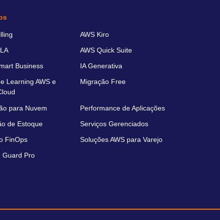
os
ling
AWS Kiro
LA
AWS Quick Suite
art Business
IA Generativa
e Learning AWS e
Migração Free
Cloud
ão para Nuvem
Performance de Aplicações
ão de Estoque
Serviços Gerenciados
o FinOps
Soluções AWS para Varejo
 Guard Pro