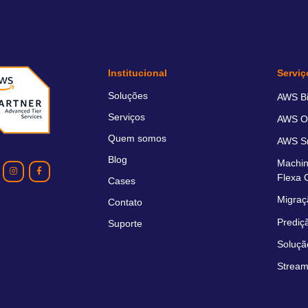
Institucional
Serviç
Soluções
AWS Bil
Serviços
AWS O
Quem somos
AWS Sm
Blog
Machin
Flexa 
Cases
Migraç
Contato
Prediç
Suporte
Soluçã
Stream