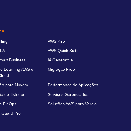
os
ling
AWS Kiro
LA
AWS Quick Suite
art Business
IA Generativa
e Learning AWS e
Migração Free
Cloud
ão para Nuvem
Performance de Aplicações
ão de Estoque
Serviços Gerenciados
o FinOps
Soluções AWS para Varejo
 Guard Pro