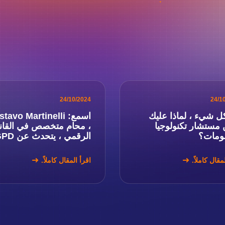
24/10/2024
24/1
ل شيء ، لماذا عليك
اسمع: avo Martinelli
 مستشار تكنولوجيا
، محام متخصص في القان
لومات؟
الرقمي ، يتحدث عن LGPD
مقال كاملاً.
اقرأ المقال كاملاً.