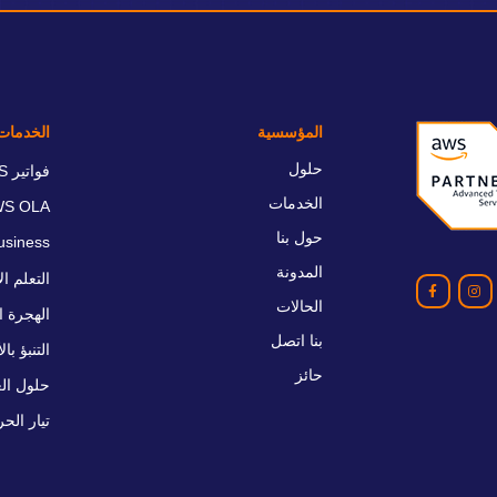
المؤسسية
الخدمات
حلول
فواتير AWS
الخدمات
WS OLA
حول بنا
usiness
المدونة
التعلم الآلي AWS وud
الحالات
الهجرة ا
‫بنا‬ ‫اتصل‬
التنبؤ با
حائز
حلول الع
تيار الح