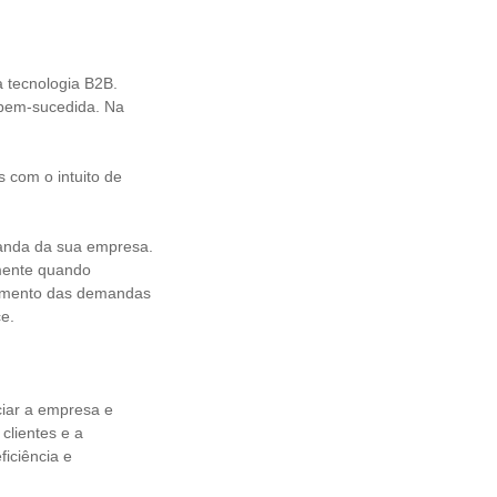
a tecnologia B2B.
 bem-sucedida. Na
 com o intuito de
manda da sua empresa.
amente quando
dimento das demandas
nce.
ciar a empresa e
clientes e a
iciência e