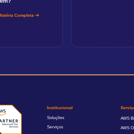
vem?
Matéria Completa
Institucional
Serviç
Soluções
AWS Bil
Serviços
AWS O