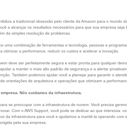
ibiliza a tradicional obsessão pelo cliente da Amazon para o mundo d
você a alcançar os resultados necessários para que sua empresa seja
lém da simples resolução de problemas.
e uma combinação de ferramentas e tecnologia, pessoas e programas
a otimizar a performance, reduzir os custos e acelerar a inovação.
nuvem deve ser perfeitamente segura e estar pronta para qualquer de
judar a manter o mais alto padrão de segurança e a alertar proativ
enção. Também podemos ajudar você a planejar para garantir o aten
o de orientações de arquitetura e operações que otimizam a performa
empresa. Nós cuidamos da infraestrutura.
ara se preocupar com a infraestrutura de nuvem. Você precisa geren
novar. Com o AWS Support, você pode se dedicar ao que interessa: os 
s da infraestrutura para você e ajudamos a mantê-la operando com ef
exigida pela sua empresa.