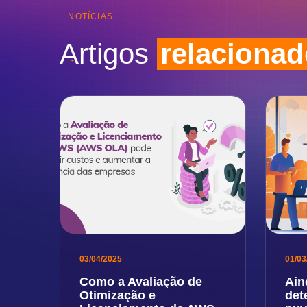
+ NOTÍCIAS
Artigos
relaciona
03/04/2025
01/03
Como a Avaliação de
Ain
Otimização e
det