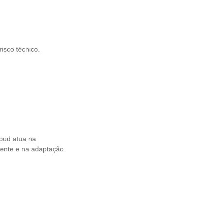
isco técnico.
loud atua na
iente e na adaptação