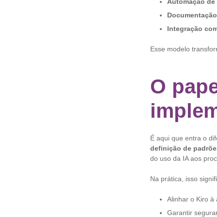
Automação de t
Documentação 
Integração co
Esse modelo transfo
O pape
implem
É aqui que entra o di
definição de padrõe
do uso da IA aos proc
Na prática, isso signif
Alinhar o Kiro à
Garantir segura