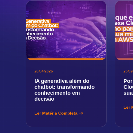
20/04/2026
25/09
IA generativa além do
Por
chatbot: transformando
Clo
conhecimento em
sua
decisão
Ler 
Ler Matéria Completa