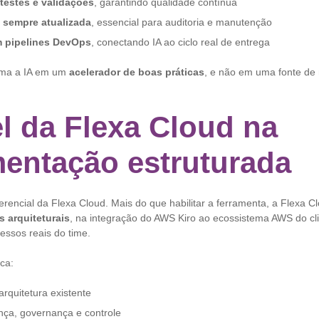
estes e validações
, garantindo qualidade contínua
sempre atualizada
, essencial para auditoria e manutenção
m pipelines DevOps
, conectando IA ao ciclo real de entrega
rma a IA em um
acelerador de boas práticas
, e não em uma fonte de r
l da Flexa Cloud na
entação estruturada
ferencial da Flexa Cloud. Mais do que habilitar a ferramenta, a Flexa C
s arquiteturais
, na integração do AWS Kiro ao ecossistema AWS do cl
essos reais do time.
ica:
 arquitetura existente
nça, governança e controle