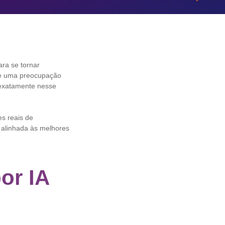
ara se tornar
rge uma preocupação
 exatamente nesse
s reais de
 alinhada às melhores
or IA