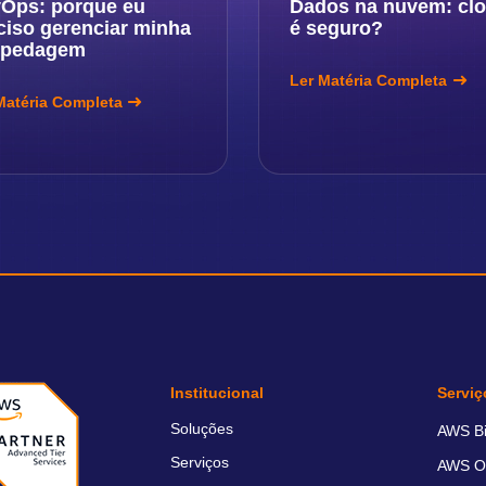
Ops: porque eu
Dados na nuvem: cl
ciso gerenciar minha
é seguro?
spedagem
Ler Matéria Completa
Matéria Completa
Institucional
Serviç
Soluções
AWS Bil
Serviços
AWS O