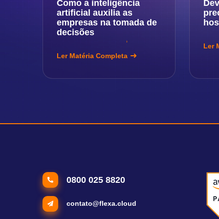
Como a inteligência
Dev
artificial auxilia as
pre
empresas na tomada de
ho
decisões
Ler 
Ler Matéria Completa
0800 025 8820
contato@flexa.cloud