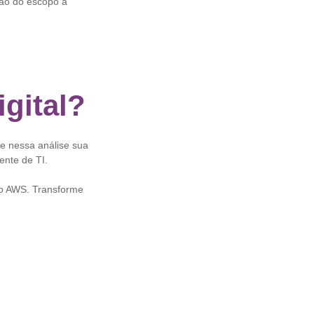
ão do escopo à
igital?
e nessa análise sua
ente de TI.
to AWS. Transforme