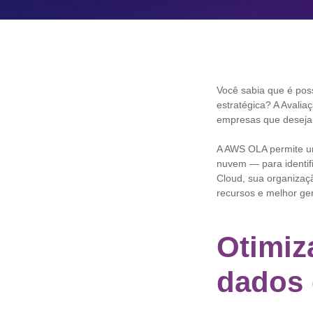
Você sabia que é pos
estratégica? A Avali
empresas que desejam 
A AWS OLA permite um
nuvem — para identif
Cloud, sua organizaç
recursos e melhor ge
Otimiz
dados 