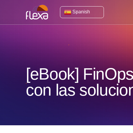
Spanish
[eBook] FinOps
con las soluci