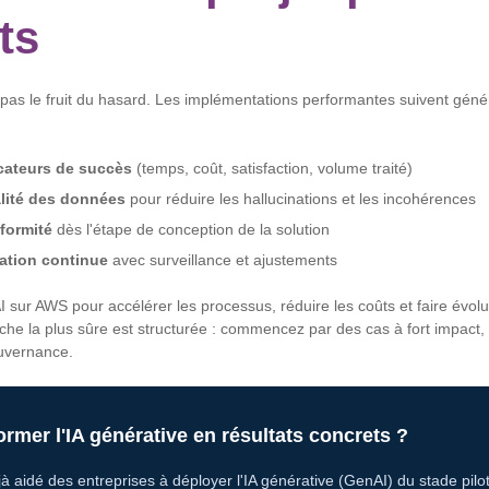
ts
 pas le fruit du hasard. Les implémentations performantes suivent gén
icateurs de succès
(temps, coût, satisfaction, volume traité)
alité des données
pour réduire les hallucinations et les incohérences
formité
dès l'étape de conception de la solution
ration continue
avec surveillance et ajustements
 sur AWS pour accélérer les processus, réduire les coûts et faire évol
roche la plus sûre est structurée : commencez par des cas à fort impac
ouvernance.
ormer l'IA générative en résultats concrets ?
à aidé des entreprises à déployer l'IA générative (GenAI) du stade pilot