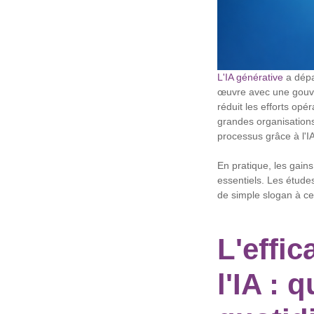
L'IA générative
a dépa
œuvre avec une gouver
réduit les efforts opé
grandes organisations
processus grâce à l'I
En pratique, les gains
essentiels. Les étude
de simple slogan à ce
L'effic
l'IA :