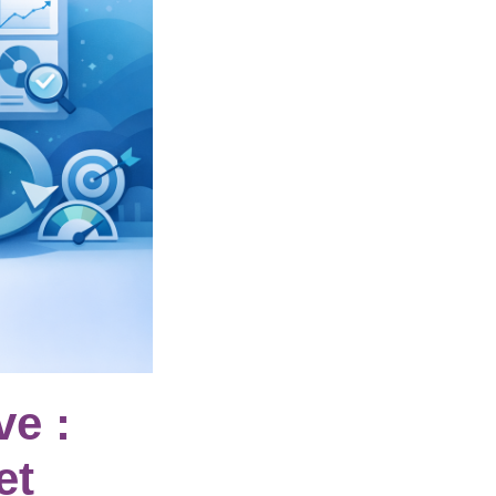
ve :
et