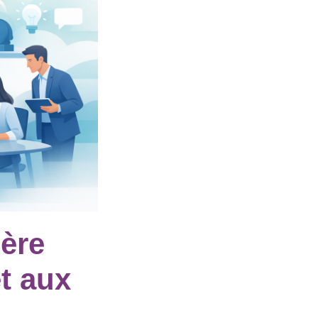
ière
t aux