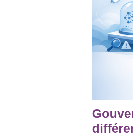
Gouver
différe