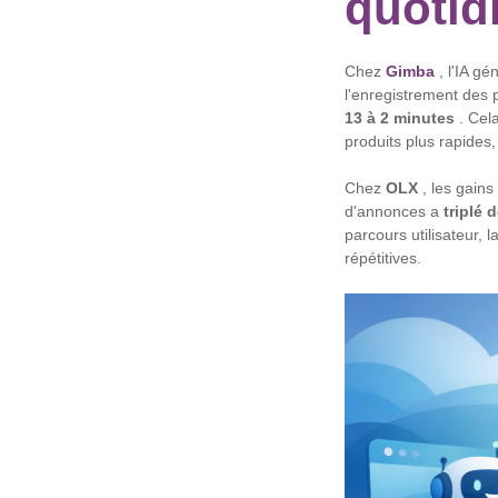
quotid
Chez
Gimba
, l'IA g
l'enregistrement des 
13 à 2 minutes
. Cela
produits plus rapides, 
Chez
OLX
, les gains
d'annonces a
triplé 
parcours utilisateur,
répétitives.