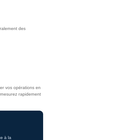
éralement des
uer vos opérations en
t, mesurez rapidement
e à la