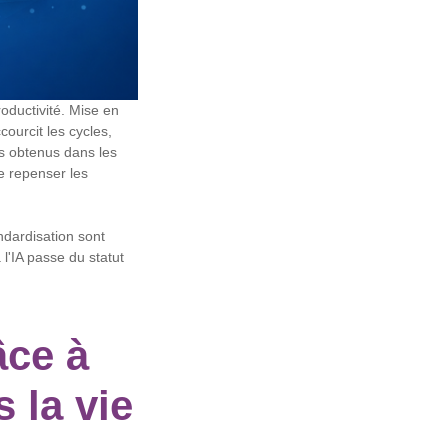
oductivité. Mise en
ourcit les cycles,
ats obtenus dans les
e repenser les
andardisation sont
l'IA passe du statut
âce à
 la vie