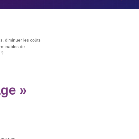
s, diminuer les coûts
terminables de
 ?.
ge »
lame une