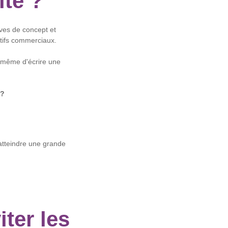
ité ?
ves de concept et
ctifs commerciaux.
t même d'écrire une
 ?
 atteindre une grande
ter les