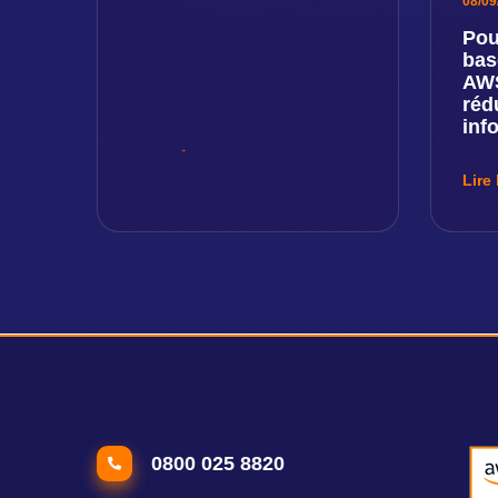
08/09
Pou
bas
AWS
réd
inf
Lire 
0800 025 8820