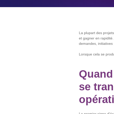
La plupart des projet
et gagner en rapidité.
demandes, initiatives
Lorsque cela se produ
Quand 
se tra
opérat
Le premier signe d'é