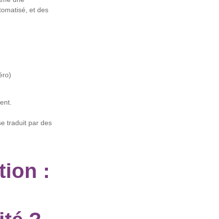
tomatisé, et des
éro)
ment.
e traduit par des
ion :