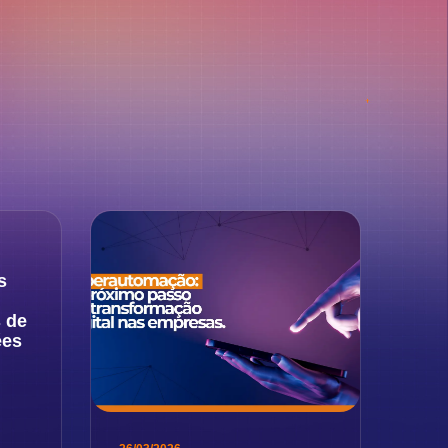
s
s de
ées