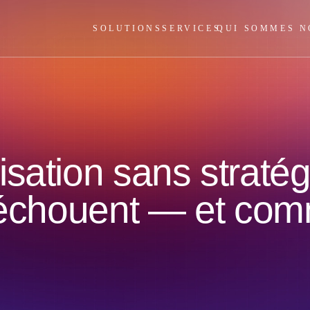
SOLUTIONS
SERVICES
QUI SOMMES N
sation sans stratég
s échouent — et co