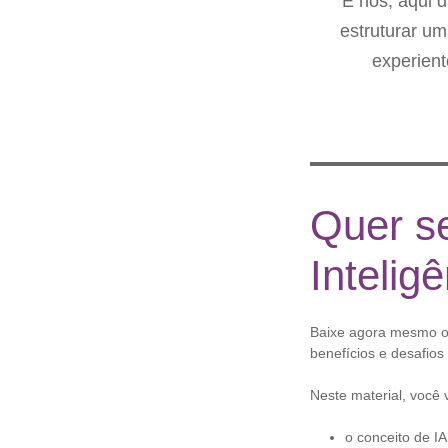
E nós, aqui 
estruturar um
experient
Quer s
Intelig
Baixe agora mesmo o 
benefícios e desafio
Neste material, você v
o conceito de IA