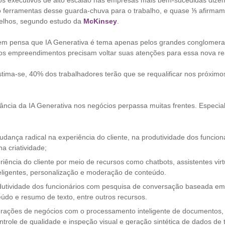
s executivos de alto escalão nas empresas mais bem-sucedidas dize
ferramentas desse guarda-chuva para o trabalho, e quase ⅕ afirmam 
elhos, segundo estudo da
McKinsey
.
em pensa que IA Generativa é tema apenas pelos grandes conglomera
s os empreendimentos precisam voltar suas atenções para essa nova re
estima-se, 40% dos trabalhadores terão que se requalificar nos próximo
tância da IA Generativa nos negócios perpassa muitas frentes. Especi
ança radical na experiência do cliente, na produtividade dos funcionár
a criatividade;
iência do cliente por meio de recursos como chatbots, assistentes virt
eligentes, personalização e moderação de conteúdo.
utividade dos funcionários com pesquisa de conversação baseada em 
eúdo e resumo de texto, entre outros recursos.
rações de negócios com o processamento inteligente de documentos, 
trole de qualidade e inspeção visual e geração sintética de dados de