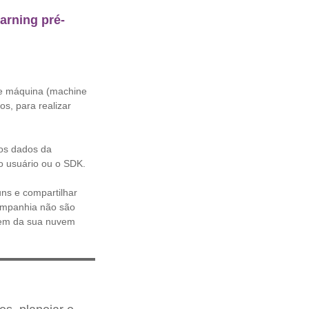
arning pré-
de máquina (machine
s, para realizar
 os dados da
o usuário ou o SDK.
uns e compartilhar
companhia não são
aem da sua nuvem