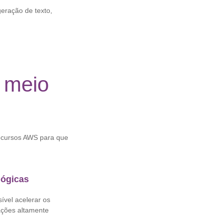
geração de texto,
 meio
recursos AWS para que
lógicas
ível acelerar os
ações altamente