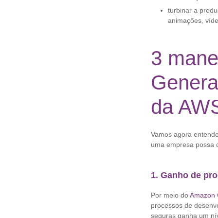
turbinar a produ
animações, víd
3 manei
Genera
da AW
Vamos agora entender
uma empresa possa co
1. Ganho de pro
Por meio do
Amazon 
processos de desenvo
seguras ganha um níve