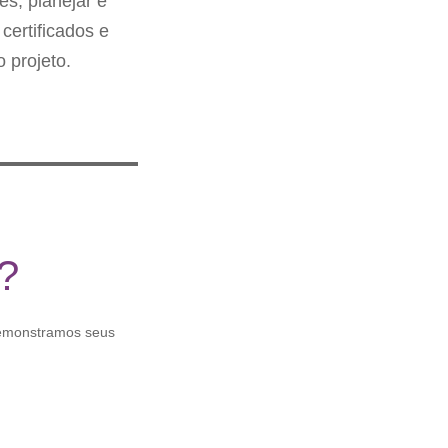
s, planejar e
certificados e
 projeto.
a?
demonstramos seus