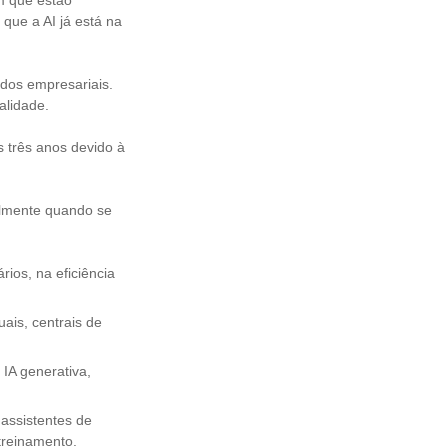
m que estão
que a AI já está na
dos empresariais.
alidade.
s três anos devido à
almente quando se
ios, na eficiência
uais, centrais de
IA generativa,
assistentes de
 treinamento.