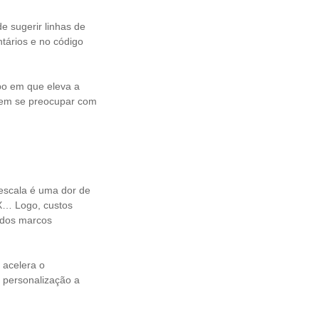
e sugerir linhas de
tários e no código
po em que eleva a
 sem se preocupar com
 escala é uma dor de
XX… Logo, custos
 dos marcos
 acelera o
 personalização a