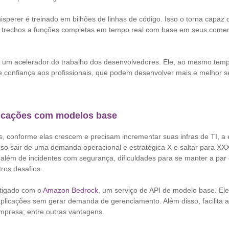
sperer é treinado em bilhões de linhas de código. Isso o torna capaz d
 trechos a funções completas em tempo real com base em seus comen
de um acelerador do trabalho dos desenvolvedores. Ele, ao mesmo tem
ce confiança aos profissionais, que podem desenvolver mais e melhor
licações com modelos base
, conforme elas crescem e precisam incrementar suas infras de TI, a
ciso sair de uma demanda operacional e estratégica X e saltar para X
 além de incidentes com segurança, dificuldades para se manter a par
tros desafios.
itigado com o
Amazon Bedrock
, um serviço de API de modelo base. Ele
plicações sem gerar demanda de gerenciamento. Além disso, facilita a
empresa; entre outras vantagens.