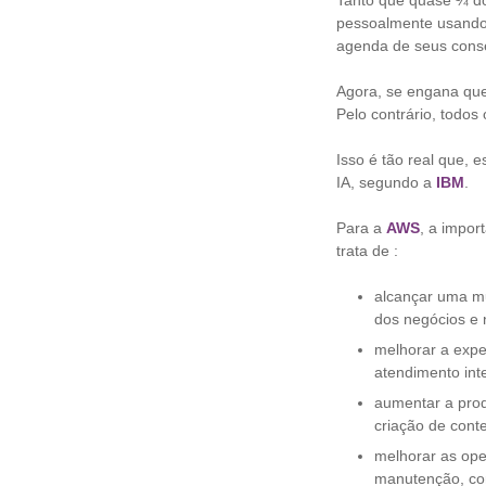
Tanto que quase ¼ do
pessoalmente usando 
agenda de seus cons
Agora, se engana qu
Pelo contrário, todo
Isso é tão real que, 
IA, segundo a
IBM
.
Para a
AWS
, a impor
trata de :
alcançar uma mud
dos negócios e n
melhorar a exper
atendimento int
aumentar a prod
criação de cont
melhorar as ope
manutenção, con