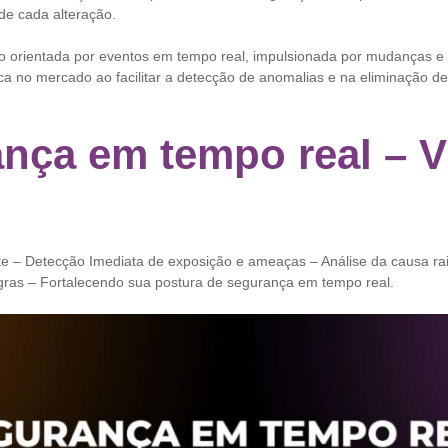
 de cada alteração.
o orientada por eventos em tempo real, impulsionada por mudanças 
aca no mercado ao facilitar a detecção de anomalias e na eliminação de 
nça em tempo real – V
e – Detecção Imediata de exposição e ameaças – Análise da causa raiz
gras – Fortalecendo sua postura de segurança em tempo real.