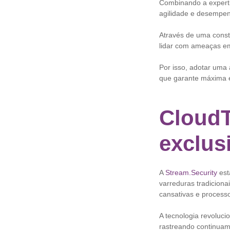
Combinando a experti
agilidade e desempen
Através de uma cons
lidar com ameaças em
Por isso, adotar uma
que garante máxima e
Cloud
exclus
A
Stream.Security
est
varreduras tradiciona
cansativas e process
A tecnologia revoluci
rastreando continua