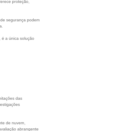
ferece proteção,
s de segurança podem
ma.
 é a única solução
mitações das
vestigações
nte de nuvem,
avaliação abrangente