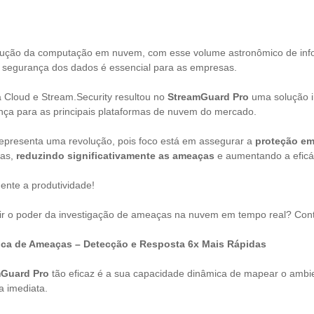
olução da computação em nuvem, com esse volume astronômico de inf
r a segurança dos dados é essencial para as empresas.
a Cloud e Stream.Security resultou no
StreamGuard Pro
uma solução 
nça para as principais plataformas de nuvem do mercado.
presenta uma revolução, pois foco está em assegurar a
proteção em
sas,
reduzindo significativamente as ameaças
e aumentando a eficá
ente a produtividade!
ir o poder da investigação de ameaças na nuvem em tempo real? Conti
ica de Ameaças – Detecção e Resposta 6x Mais Rápidas
mGuard Pro
tão eficaz é a sua capacidade dinâmica de mapear o ambi
a imediata.