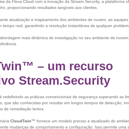
se da Flexa Cloud com a inovação da Stream.Security, a plataforma o
ho, proporcionando resultados tangíveis aos clientes.
tante atualização e mapeamento dos ambientes de nuvem, as equipe
 tempo real, garantindo a resolução instantânea de qualquer proble
 abordagem mais dinâmica de investigação no seu ambiente de nuvem,
ficiência.
Twin™ – um recurso
ivo Stream.Security
á redefinindo as práticas convencionais de segurança superando as li
is, que são conhecidas por resultar em longos tempos de detecção, in
os de remediação lentos.
onária
CloudTwin™
fornece um modelo preciso e atualizado do ambie
mente mudanças de comportamento e configuração. Isso permite uma 