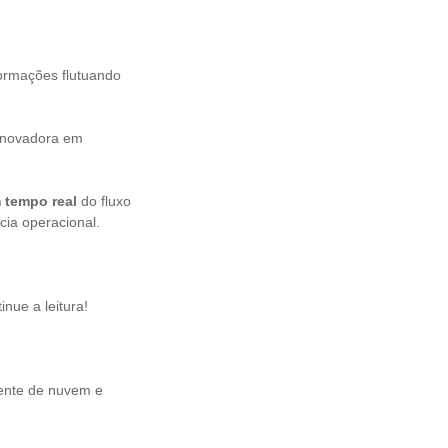
ormações flutuando
inovadora em
 tempo real
do fluxo
cia operacional.
nue a leitura!
ente de nuvem e