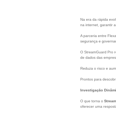
Na era da rápida ev
na internet, garanti
A parceria entre Flex
segurança e governa
O StreamGuard Pro re
de dados das empre
Reduza o risco e aum
Prontos para descobr
Investigação Dinâm
O que torna o
Strea
oferecer uma respost