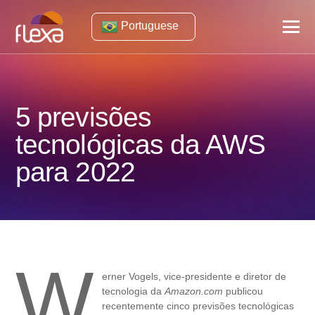
Portuguese
5 previsões
tecnológicas da AWS
para 2022
W
erner Vogels, vice-presidente e diretor de
tecnologia da
Amazon.com
publicou
recentemente cinco previsões tecnológicas