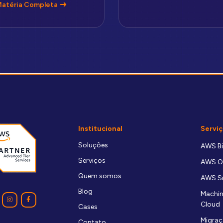
Matéria Completa
Institucional
Serviç
Soluções
AWS Bil
Serviços
AWS O
Quem somos
AWS Sm
Blog
Machin
Cloud
Cases
Migraç
Contato