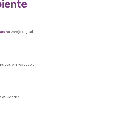
iente
nça
no varejo digital.
síveis em repouso e
 atividades