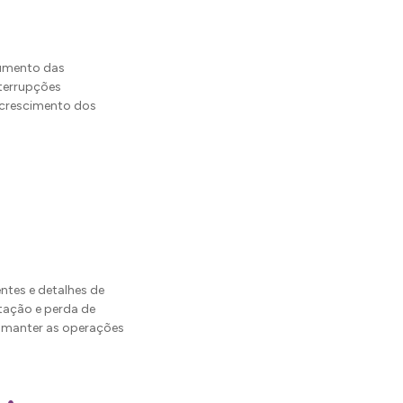
aumento das
nterrupções
 crescimento dos
ntes e detalhes de
tação e perda de
a manter as operações