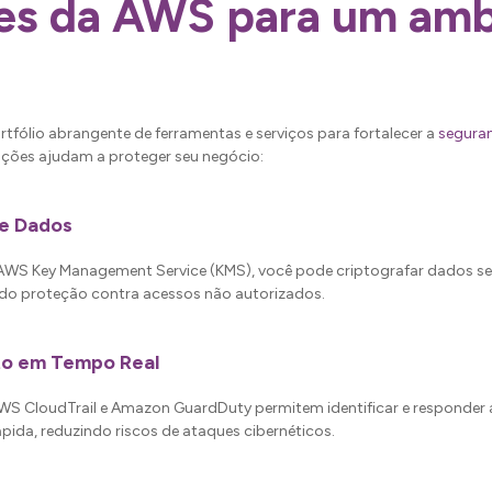
es da AWS para um amb
tfólio abrangente de ferramentas e serviços para fortalecer a
segura
uções ajudam a proteger seu negócio:
de Dados
WS Key Management Service (KMS), você pode criptografar dados sen
ndo proteção contra acessos não autorizados.
o em Tempo Real
 CloudTrail e Amazon GuardDuty permitem identificar e responder a
pida, reduzindo riscos de ataques cibernéticos.