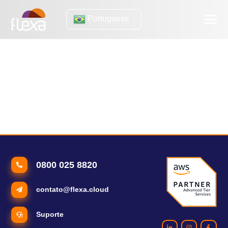
Portuguese
computação sem
servidor
Serverless Computing: o que é a computação sem servidor
AWS Serverless: os benefícios da arquitetura sem servidor
0800 025 8820
contato@flexa.cloud
Suporte