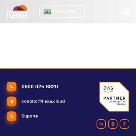
Portuguese
micrrosserviços da aws
Entenda o que são arquiteturas de microsserviços
eBook MICROSSERVIÇOS NA AWS
0800 025 8820
contato@flexa.cloud
Suporte