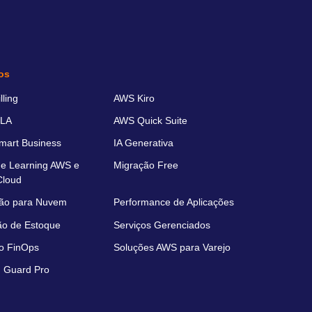
os
ling
AWS Kiro
LA
AWS Quick Suite
art Business
IA Generativa
e Learning AWS e
Migração Free
Cloud
ão para Nuvem
Performance de Aplicações
ão de Estoque
Serviços Gerenciados
o FinOps
Soluções AWS para Varejo
 Guard Pro