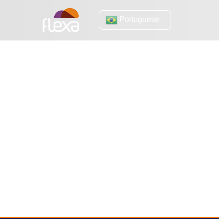
Portuguese
retenção de cli
Recuperação de desastres: entenda por
que essa estratégia é fundamental para
o seu negócio