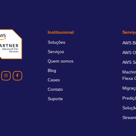
Institucional
Serviç
Soluções
AWS Bil
Serviços
AWS O
Quem somos
AWS Sm
Blog
Machin
Flexa 
Cases
Migraç
Contato
Prediç
Suporte
Soluçã
Stream