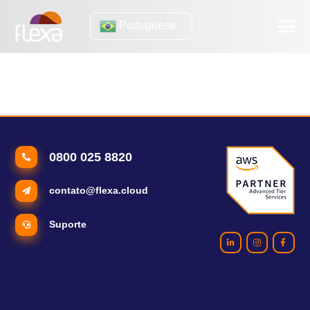
Portuguese
vendas onilne
5 tendências globais do e-commerce pra prestar atenção
0800 025 8820
contato@flexa.cloud
Suporte