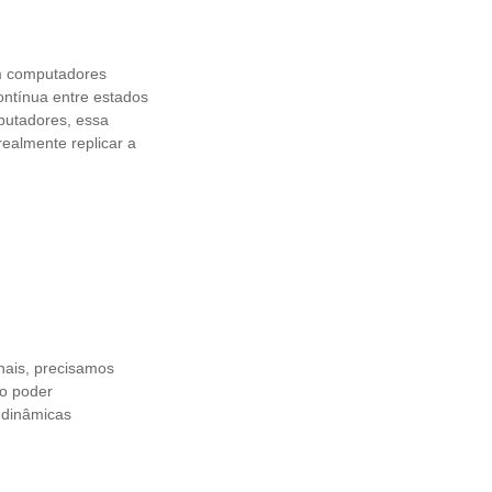
em computadores
ontínua entre estados
mputadores, essa
realmente replicar a
nais, precisamos
do poder
s dinâmicas