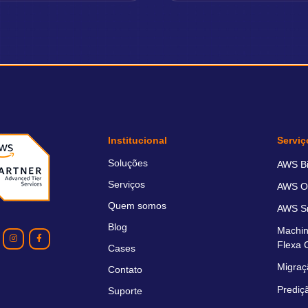
Institucional
Serviç
Soluções
AWS Bil
Serviços
AWS O
Quem somos
AWS Sm
Blog
Machin
Flexa 
Cases
Migraç
Contato
Prediç
Suporte