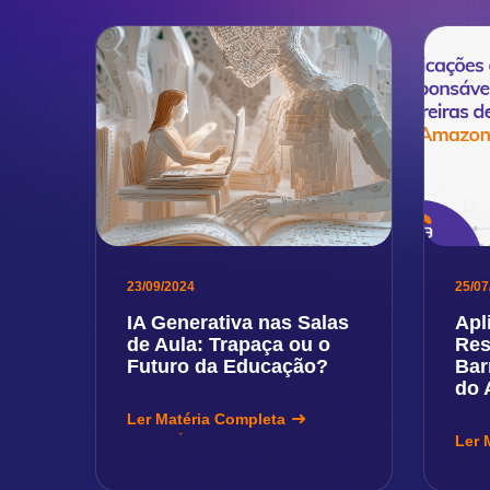
23/09/2024
25/07
IA Generativa nas Salas
Apl
de Aula: Trapaça ou o
Res
Futuro da Educação?
Bar
do 
Ler Matéria Completa
Ler 