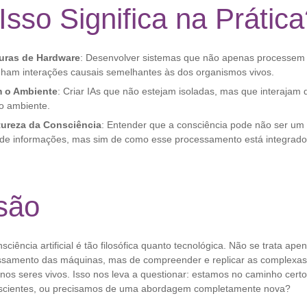
sso Significa na Prátic
uras de Hardware
: Desenvolver sistemas que não apenas processem
ham interações causais semelhantes às dos organismos vivos.
m o Ambiente
: Criar IAs que não estejam isoladas, mas que interajam 
o ambiente.
tureza da Consciência
: Entender que a consciência pode não ser um
de informações, mas sim de como esse processamento está integrad
são
sciência artificial é tão filosófica quanto tecnológica. Não se trata ap
ssamento das máquinas, mas de compreender e replicar as complexas
nos seres vivos. Isso nos leva a questionar: estamos no caminho cert
scientes, ou precisamos de uma abordagem completamente nova?