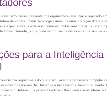
adores
esse fluxo causal, presente nos organismos vivos, não é replicado 
uitetura de von Neumann. Nos organismos, há uma interação direta e c
as e expectativas) e externos (como estímulos sensoriais). Já nos co
e forma diferente, o que pode ser crucial na distinção entre simular e 
ções para a Inteligência
l
consciência requer mais do que a simulação de processos computacio
esenvolvemos nossas
IAs
. Talvez seja necessário ir além do aumento 
 novas arquiteturas que possam replicar o fluxo causal e as interaçõe
s vivos.