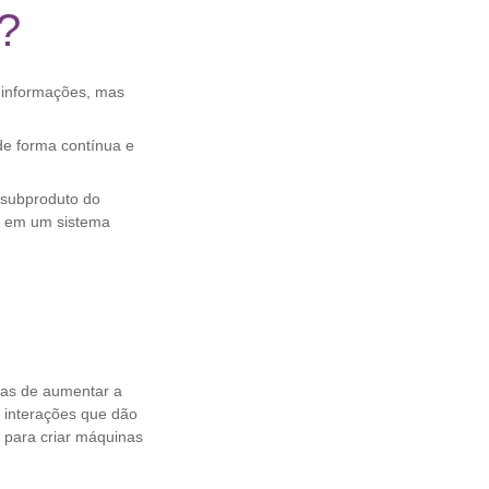
a?
 informações, mas
de forma contínua e
 subproduto do
o em um sistema
enas de aumentar a
 interações que dão
o para criar máquinas