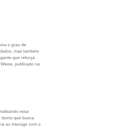
ina o grau de
e dados, mas também
igante que reforça
a Wiese, publicado na
analisando essa
a teoria que busca
a ao interagir com o