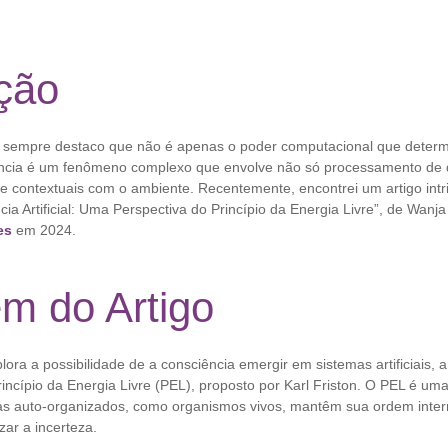
ção
 sempre destaco que não é apenas o poder computacional que determ
ligência é um fenômeno complexo que envolve não só processamento d
e contextuais com o ambiente. Recentemente, encontrei um artigo intr
cia Artificial: Uma Perspectiva do Princípio da Energia Livre”, de Wanj
es
em 2024.
m do Artigo
lora a possibilidade de a consciência emergir em sistemas artificiais, 
incípio da Energia Livre (PEL), proposto por Karl Friston. O PEL é um
as auto-organizados, como organismos vivos, mantêm sua ordem intern
ar a incerteza.