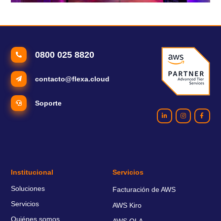
Amazon Web Services anuncia más de 20 lanzamientos
durante AWS Re:invent 2022
0800 025 8820
contacto@flexa.cloud
Soporte
Institucional
Servicios
Soluciones
Facturación de AWS
Servicios
AWS Kiro
Quiénes somos
AWS OLA