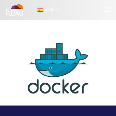
Spanish
estibador
Introducción a Docker: conceptos y ventajas