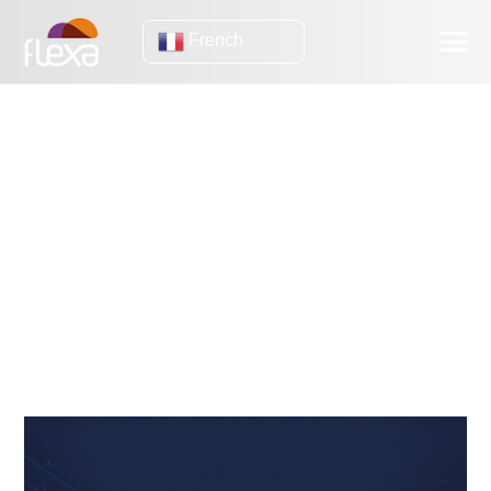
French
base de données
redshift
Pourquoi Amazon Redshift est supérieur aux entrepôts de
données traditionnels
Pourquoi et quand migrer vers Amazon Redshift
L'évolutivité, le grand différenciateur de Redshift - comprenez !