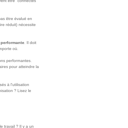
ivent être "connectés
pas être évalué en
ire réduit) nécessite
e performante
. Il doit
importe où.
ions performantes.
aires pour atteindre la
s à l'utilisation
isation ? Lisez le
 travail ? Il y a un