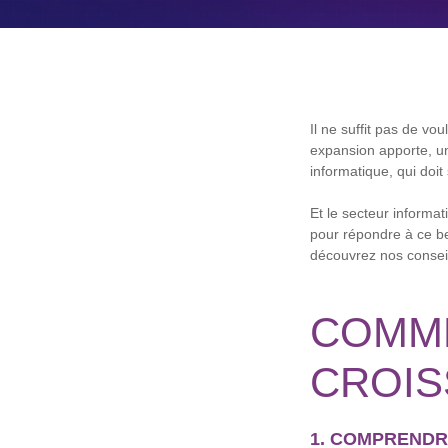
Il ne suffit pas de vo
expansion apporte, un
informatique, qui doit
Et le secteur informat
pour répondre à ce be
découvrez nos conseils
COMME
CROIS
1. COMPRENDR