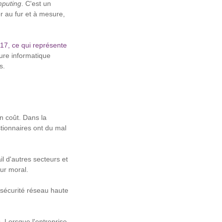
mputing
. C'est un
r au fur et à mesure,
017, ce qui représente
cture informatique
s.
 coût. Dans la
tionnaires ont du mal
l d'autres secteurs et
eur moral.
 sécurité réseau haute
. Lorsque l'entreprise