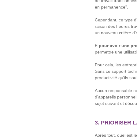
de travail traditionnel
en permanence".
Cependant, ce type d
raison des heures trav
un nouveau critère d'é
E
pour avoir une pr
permettre une utilisat
Pour cela, les entrep
Sans ce support techno
productivité qu'ils sou
Aucun responsable ne 
d'appareils personnels
sujet suivant et décou
3. PRIORISER 
Après tout, quel est l