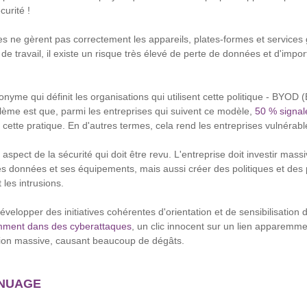
curité !
es ne gèrent pas correctement les appareils, plates-formes et services g
e travail, il existe un risque très élevé de perte de données et d'import
nyme qui définit les organisations qui utilisent cette politique - BYOD
lème est que, parmi les entreprises qui suivent ce modèle,
50 % signal
cette pratique. En d'autres termes, cela rend les entreprises vulnérabl
l aspect de la sécurité qui doit être revu. L'entreprise doit investir ma
ses données et ses équipements, mais aussi créer des politiques et des
 les intrusions.
 développer des initiatives cohérentes d'orientation et de sensibilisati
ment dans des cyberattaques
, un clic innocent sur un lien apparemm
tion massive, causant beaucoup de dégâts.
E NUAGE