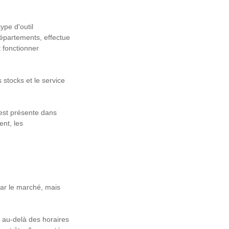
pe d'outil
départements, effectue
t fonctionner
 stocks et le service
 est présente dans
ent, les
par le marché, mais
 au-delà des horaires