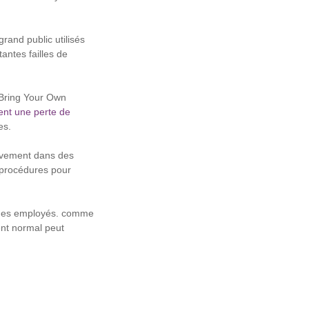
rand public utilisés
antes failles de
 (Bring Your Own
ent une perte de
es.
ssivement dans des
 procédures pour
on des employés. comme
ent normal peut