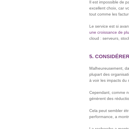
Il est impossible de p
excellent choix, car 
tout comme les factu
Le service est si ava
une croissance de pl
cloud : serveurs, stoc
5. CONSIDÉRER
Malheureusement, dan
plupart des organisati
à voir les impacts du 
Cependant, comme nous 
génèrent des réduction
Cela peut sembler étr
performance, a montr
La recherche a montré 