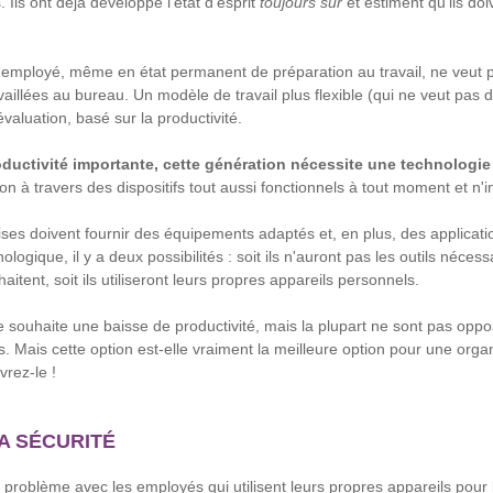
s. Ils ont déjà développé l'état d'esprit
toujours sur
et estiment qu'ils do
'employé, même en état permanent de préparation au travail, ne veut 
aillées au bureau. Un modèle de travail plus flexible (qui ne veut pas d
valuation, basé sur la productivité.
oductivité importante, cette génération nécessite une technologi
ion à travers des dispositifs tout aussi fonctionnels à tout moment et n'
rises doivent fournir des équipements adaptés et, en plus, des applicat
logique, il y a deux possibilités : soit ils n'auront pas les outils nécess
haitent, soit ils utiliseront leurs propres appareils personnels.
souhaite une baisse de productivité, mais la plupart ne sont pas opposé
. Mais cette option est-elle vraiment la meilleure option pour une organ
vrez-le !
LA SÉCURITÉ
e problème avec les employés qui utilisent leurs propres appareils pour le