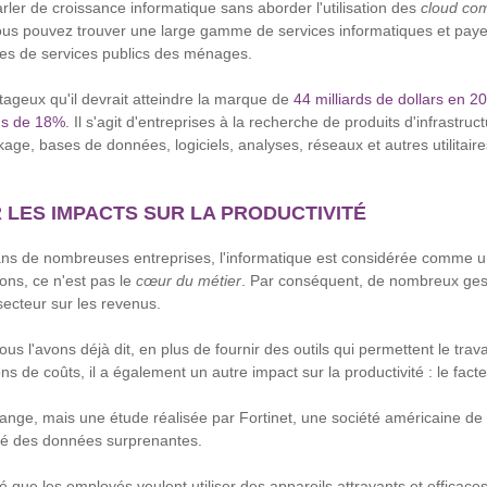
arler de croissance informatique sans aborder l'utilisation des
cloud co
vous pouvez trouver une large gamme de services informatiques et paye
res de services publics des ménages.
ntageux qu'il devrait atteindre la marque de
44 milliards de dollars en 2
us de 18%
. Il s'agit d'entreprises à la recherche de produits d'infrastru
kage, bases de données, logiciels, analyses, réseaux et autres utilitaire
 LES IMPACTS SUR LA PRODUCTIVITÉ
s de nombreuses entreprises, l'informatique est considérée comme un
ons, ce n'est pas le
cœur du métier
. Par conséquent, de nombreux ges
secteur sur les revenus.
l'avons déjà dit, en plus de fournir des outils qui permettent le travai
s de coûts, il a également un autre impact sur la productivité : le fact
ange, mais une étude réalisée par Fortinet, une société américaine de
é des données surprenantes.
que les employés veulent utiliser des appareils attrayants et efficaces