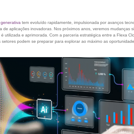
al generativa
tem evoluído rapidamente, impulsionada por avanços tecn
a de aplicações inovadoras. Nos próximos anos, veremos mudanças sig
é utilizada e aprimorada. Com a parceria estratégica entre a Flexa C
 setores podem se preparar para explorar ao máximo as oportunidades