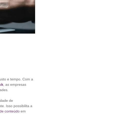
custo e tempo. Com a
ck
, as empresas
dades.
idade de
e. Isso possibilita a
de conteúdo
em