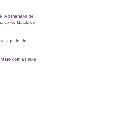
de
IA generativa
de
ão de workloads de
tivas, podendo
ontato
com a Flexa