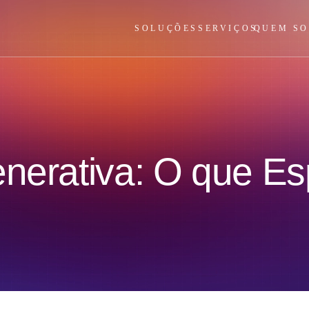
SOLUÇÕES
SERVIÇOS
QUEM S
enerativa: O que Es
s