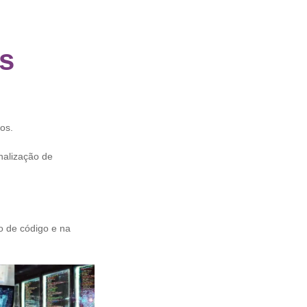
s
tos.
nalização de
o de código e na