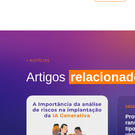
+ NOTÍCIAS
Artigos
relaciona
24/10
Pro
ran
tip
virt