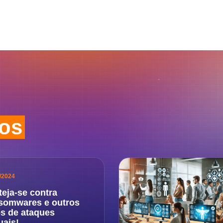
dos
/2024
teja-se contra
somwares e outros
os de ataques
uais!