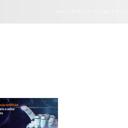
SOLUÇÕES
SERVIÇOS
QUEM S
ervices
MICROSSERVIÇOS NA AWS
AWS re:invent 2020: tendência
Machine Learning para 2021
nvent 2020: saiba tudo sobre o
AWS re:invent 2020: veja as pri
QuickSight
novidades em computação