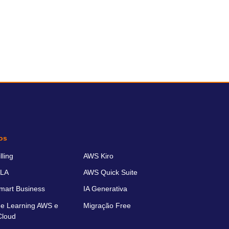
os
ling
AWS Kiro
LA
AWS Quick Suite
art Business
IA Generativa
e Learning AWS e
Migração Free
Cloud