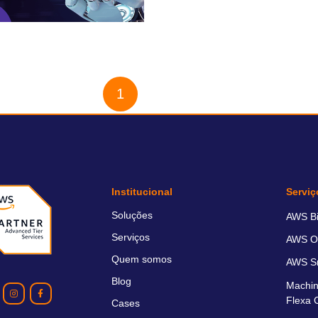
cia artificial AWS para o setor
o
1
2
Institucional
Serviç
Soluções
AWS Bil
Serviços
AWS O
Quem somos
AWS Sm
Blog
Machin
Flexa 
Cases