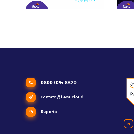
Ferramentas para criar e escalar
Inteligên
aplicações de IA generativa
financeir
0800 025 8820
contato@flexa.cloud
Suporte