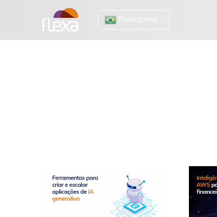
Portuguese
Amazon Web S
O que é Amazon Aurora?
eBook 
AWS re:invent 2020: conheça os novos
AWS re:i
recursos do Amazon Connect
Amazon 