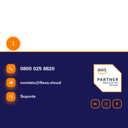
[Entrevista] Deivid Bitti explica o AWS Database Freedom
eBook MICROSSERVIÇOS NA AWS
1
2
3
4
0800 025 8820
contato@flexa.cloud
Suporte