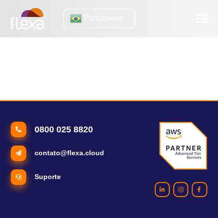
Portuguese
tendências de e-
commerce
5 tendências globais do e-commerce pra prestar atenção
0800 025 8820
contato@flexa.cloud
Suporte