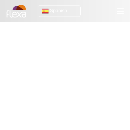
Spanish
Ebook
[eBook] ¿Qué hay de nuevo en Internet de las cosas?
[eBook] ¿Qué es la monitorización del rendimiento de
aplicaciones y para qué sirve?
[eBook] Auto Scaling: Cómo usar el auto escalado en tu
negocio
[eBook] Vea cómo escalar las capacidades de su plataforma
de aprendizaje a distancia
(eBook) Cómo preparar tu tienda virtual para recibir más de