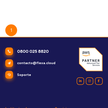
[eBook] FinOps: entienda qué es y cómo hacerlo con las
soluciones de AWS
1
2
0800 025 8820
contacto@flexa.cloud
Soporte