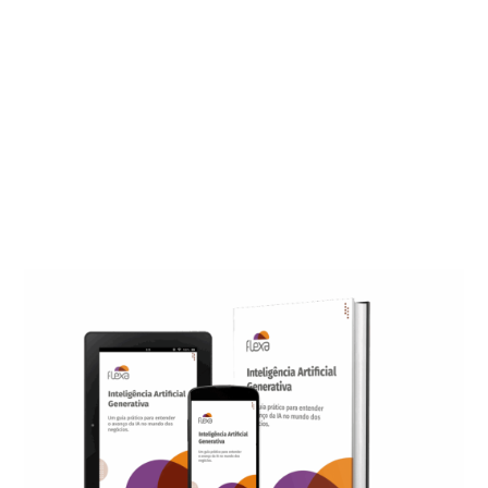
30 mil visitas simultáneas
Migración gratuita de la base de datos: ¡deshágase de los
'socios no planificados'!
eBook MICROSSERVICIOS EN AWS
[eBook] ¿Tu empresa está preparada para el RGPD?