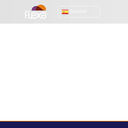
Spanish
alojamiento de 
Los impactos del hosting en el éxito de
tu e-commerce