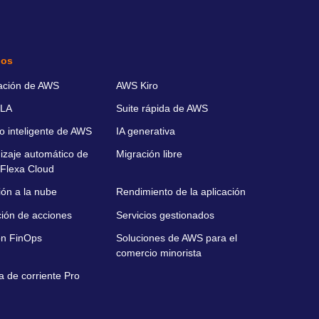
ios
ación de AWS
AWS Kiro
LA
Suite rápida de AWS
o inteligente de AWS
IA generativa
izaje automático de
Migración libre
Flexa Cloud
ión a la nube
Rendimiento de la aplicación
ción de acciones
Servicios gestionados
ón FinOps
Soluciones de AWS para el
comercio minorista
a de corriente Pro