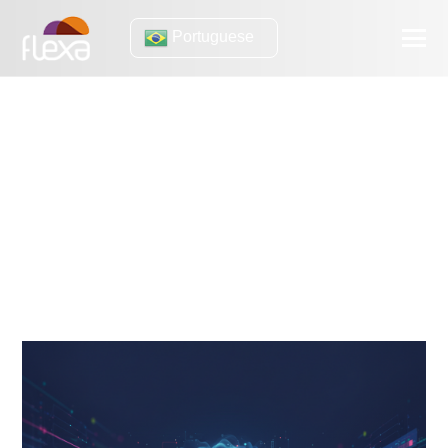
Portuguese
Amazon Redshift
Por que o Amazon Redshift é superior aos data warehouses
tradicionais
Por que e quando migrar para o Amazon Redshift
Escalabilidade, o grande diferencial do Redshift — entenda!