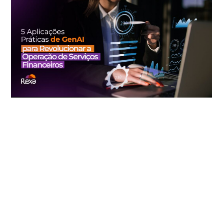
5 Aplicações Práticas de GenAI para Revolucionar a Operação
de Serviços Financeiros
AWS IoT: entenda os serviços de Internet das Coisas da
Amazon Web Services
O que a Flexa Cloud e a AWS podem fazer pela sua empresa
5 previsões tecnológicas da AWS para 2022