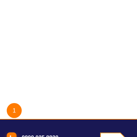
[eBook] Veja como escalar as capacidades da sua plataforma
de ensino à distância
E-learning: a importância da disponibilidade em ambientes
virtuais de aprendizagem
O que é Amazon Aurora?
[Entrevista] Deivid Bitti explica o AWS Database Freedom
eBook MICROSSERVIÇOS NA AWS
1
2
3
4