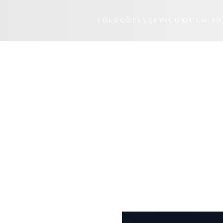
SOLUÇÕES
SERVIÇOS
QUEM S
r na Prática: Veja gravação do
O que é Container e quais os be
presentado por Deivid Bitti
dessa tecnologia?
stavo Martinelli, advogado