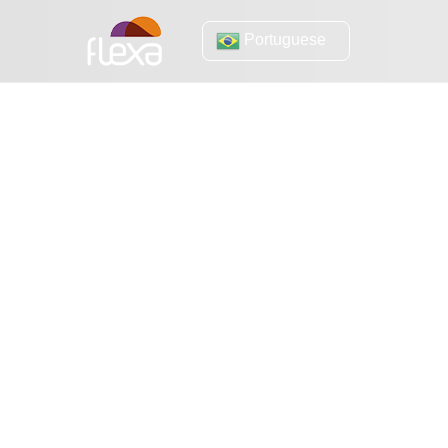
Portuguese
Cloud
BitDefender: por que escolhê-la em sua
Containe
estratégia de cibersegurança
webinar a
Como criar um ambiente escalável com
Ouça: Gu