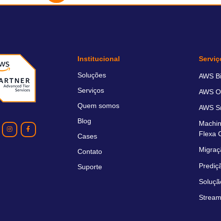
Institucional
Serviç
Soluções
AWS Bil
Serviços
AWS O
Quem somos
AWS Sm
Blog
Machin
Flexa 
Cases
Migraç
Contato
Prediç
Suporte
Soluçã
Stream