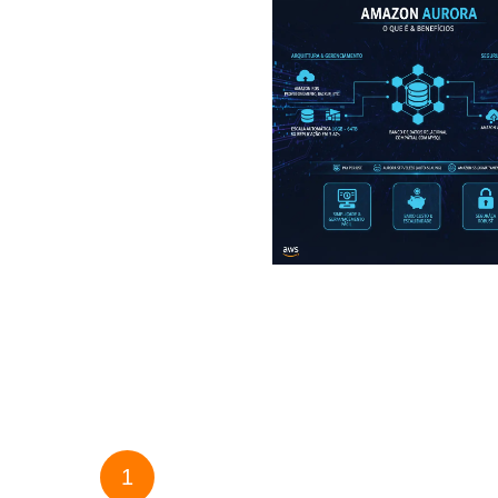
sta em Direito Digital, fala sobre
Amazon Aurora: o que é e que
benefícios oferece esse mecan
nhece excelência da Flexa
 serviços do Amazon EC2 para
t Windows Server
1
2
3
4