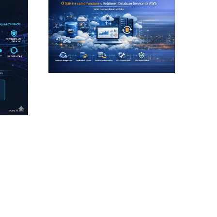
Amazon RDS: o que é e como funciona
o Relational Database Service da AWS
ismo