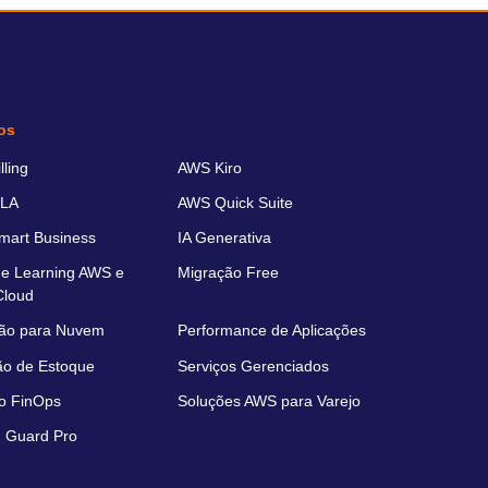
os
ling
AWS Kiro
LA
AWS Quick Suite
art Business
IA Generativa
e Learning AWS e
Migração Free
Cloud
ão para Nuvem
Performance de Aplicações
ão de Estoque
Serviços Gerenciados
o FinOps
Soluções AWS para Varejo
 Guard Pro