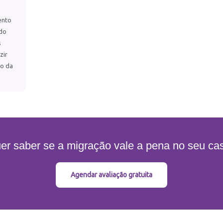
ento
 do
s
zir
so da
er saber se a migração vale a pena no seu ca
Agendar avaliação gratuita