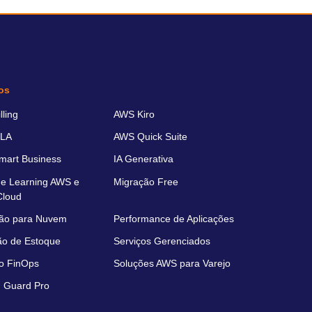
os
ling
AWS Kiro
LA
AWS Quick Suite
art Business
IA Generativa
e Learning AWS e
Migração Free
Cloud
ão para Nuvem
Performance de Aplicações
ão de Estoque
Serviços Gerenciados
o FinOps
Soluções AWS para Varejo
 Guard Pro