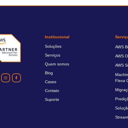
Institucional
Serviç
Soluções
AWS Bil
Serviços
AWS O
Quem somos
AWS Sm
Blog
Machin
Flexa 
Cases
Migraç
Contato
Prediç
Suporte
Soluçã
Stream