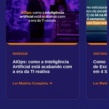
06/08/2026
30/07/2026
AIOps: como a Inteligência
Como E
Artificial está acabando com
de Exce
a era da TI reativa
em 4 S
Ler Matéria Completa
Ler Maté