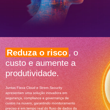
Reduza o risco
, o
custo e aumente a
produtividade.
Juntas Flexa Cloud e Strem.Security
apresentam uma solução inovadora em
segurança, compliance e governança de
custos na nuvem, garantindo monitoramento
preciso e em tempo real do fluxo de dados da