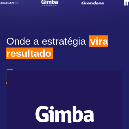
Onde a estratégia
vira
resultado
A I
uti
mig