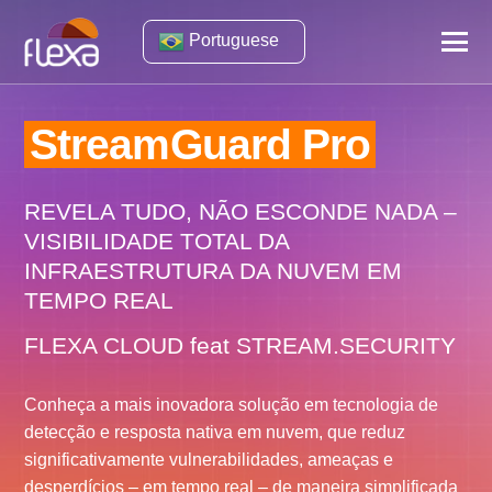
Portuguese
StreamGuard Pro
REVELA TUDO, NÃO ESCONDE NADA –
VISIBILIDADE TOTAL DA
INFRAESTRUTURA DA NUVEM EM
TEMPO REAL
FLEXA CLOUD feat STREAM.SECURITY
Conheça a mais inovadora solução em tecnologia de
detecção e resposta nativa em nuvem, que reduz
significativamente vulnerabilidades, ameaças e
desperdícios – em tempo real – de maneira simplificada