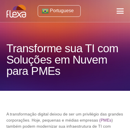
Portuguese
Transforme sua TI com
Soluções em Nuvem
para PMEs
A transformação digital deixou de ser um privilégio das grandes
corporações. Hoje, pequenas e médias empresas
(PMEs
)
também podem modernizar sua infraestrutura de TI com