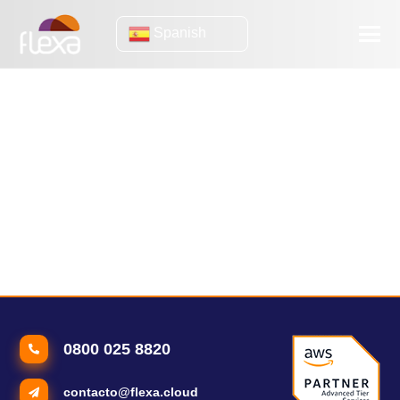
Spanish
Banco
158 años de historia destruidos en semanas: el caso que todo
CEO debe conocer
4 fuertes razones para migrar de Oracle y SQL Server a una
base de datos gratuita
Container in Practice: Ver grabación del webinar presentado
por Deivid Bitti
0800 025 8820
contacto@flexa.cloud