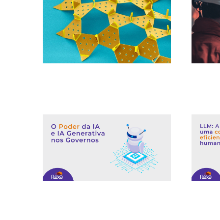
La revolución robótica: los microbots
La depen
Kirigami y la explosión cámbrica en la
inteligenc
robótica
Transformar el sector público: el poder
LLM: La 
de la IA y la IA generativa en los
eficient
gobiernos