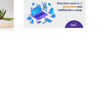
Descubra cómo la IA generativa está
ificiales
redefiniendo el comercio minorista
 el