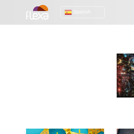
Spanish
Tecnología
158 años de historia destruidos en
semanas: el caso que todo CEO debe
conocer
HPT: El 
revolucio