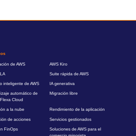
ios
ación de AWS
AWS Kiro
LA
Suite rápida de AWS
o inteligente de AWS
IA generativa
izaje automático de
Migración libre
Flexa Cloud
ión a la nube
Rendimiento de la aplicación
ción de acciones
Servicios gestionados
ón FinOps
Soluciones de AWS para el
comercio minorista