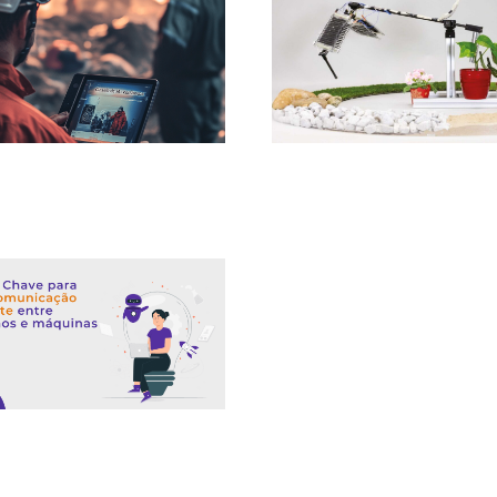
dencia excesiva de la
La revolución de los músculos art
ia artificial: un peligro silencioso
en la robótica: ¿Qué nos depara
futuro?
clave para la comunicación
e entre humanos y máquinas