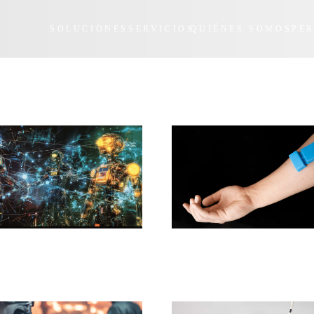
SOLUCIONES
SERVICIOS
QUIÉNES SOMOS
PE
«cerebro universal» que está
El ultrasonido portátil revolucion
nando la robótica
monitorización muscular y las in
hombre-máquina