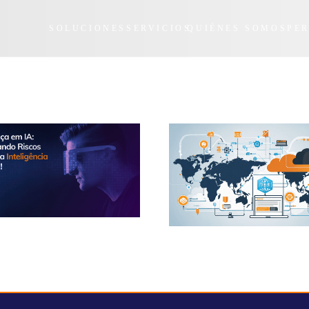
SOLUCIONES
SERVICIOS
QUIÉNES SOMOS
PE
 de la IA: gestión del riesgo
El auge de la detección de expo
tiempo real