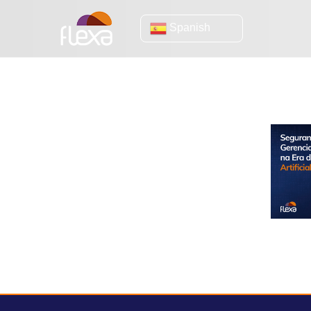
Spanish
Ciberseguridad
158 años de historia destruidos en
semanas: el caso que todo CEO debe
conocer
Seguridad