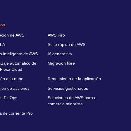
ios
ación de AWS
AWS Kiro
LA
Suite rápida de AWS
o inteligente de AWS
IA generativa
izaje automático de
Migración libre
Flexa Cloud
ión a la nube
Rendimiento de la aplicación
ción de acciones
Servicios gestionados
ón FinOps
Soluciones de AWS para el
comercio minorista
a de corriente Pro