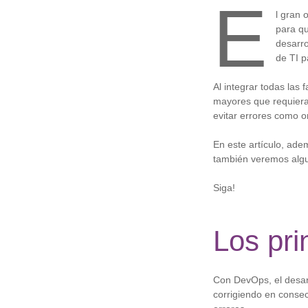
E
l gran 
para qu
desarro
de TI p
Al integrar todas las
mayores que requiera
evitar errores como om
En este artículo, ade
también veremos algu
Siga!
Los pri
Con DevOps, el desarr
corrigiendo en conse