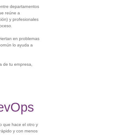
s entre departamentos
ue reúne a
ión) y profesionales
roceso.
nviertan en problemas
 común lo ayuda a
ca de tu empresa,
DevOps
o que hace el otro y
 rápido y con menos