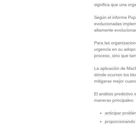
significa que una or
Según el informe Pup
evolucionadas implem
altamente evoluciona
Para las organizacion
urgencia en su adopci
proceso, sino que tamb
La aplicación de Mach
dónde ocurren los bl
mitigarse mejor cuan
El análisis predictiv
maneras principales:
anticipar probl
proporcionando 