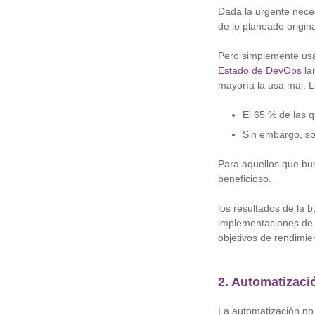
Dada la urgente neces
de lo planeado origin
Pero simplemente usa
Estado de DevOps
la
mayoría la usa mal. 
El 65 % de las 
Sin embargo, sol
Para aquellos que bus
beneficioso.
los resultados de la
implementaciones de 
objetivos de rendimie
2. Automatizaci
La automatización no