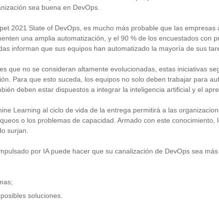
ganización sea buena en DevOps.
pet 2021 State of DevOps, es mucho más probable que las empresas 
enten una amplia automatización, y el 90 % de los encuestados con p
das informan que sus equipos han automatizado la mayoría de sus tarea
es que no se consideran altamente evolucionadas, estas iniciativas s
ón. Para que esto suceda, los equipos no solo deben trabajar para aut
ién deben estar dispuestos a integrar la inteligencia artificial y el apr
ine Learning al ciclo de vida de la entrega permitirá a las organizaci
oqueos o los problemas de capacidad. Armado con este conocimiento,
do surjan.
o impulsado por IA puede hacer que su canalización de DevOps sea más 
emas;
posibles soluciones.