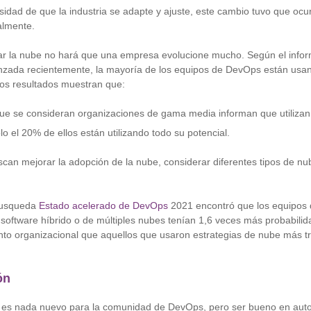
idad de que la industria se adapte y ajuste, este cambio tuvo que ocur
almente.
r la nube no hará que una empresa evolucione mucho. Según el info
nzada recientemente, la mayoría de los equipos de DevOps están usan
Los resultados muestran que:
que se consideran organizaciones de gama media informan que utilizan 
o el 20% de ellos están utilizando todo su potencial.
can mejorar la adopción de la nube, considerar diferentes tipos de n
 busqueda
Estado acelerado de DevOps
2021 encontró que los equipos
software híbrido o de múltiples nubes tenían 1,6 veces más probabilid
nto organizacional que aquellos que usaron estrategias de nube más tr
ón
 es nada nuevo para la comunidad de DevOps, pero ser bueno en aut