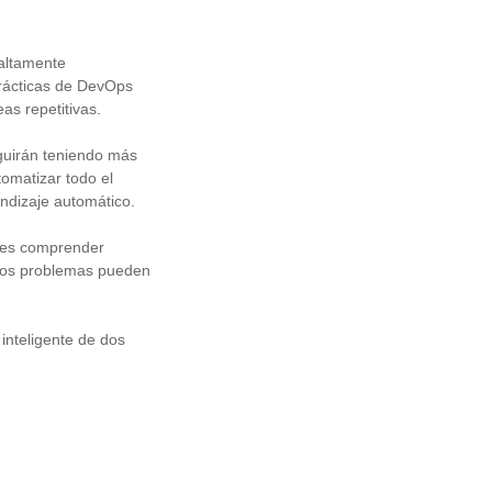
altamente
rácticas de DevOps
s repetitivas.
eguirán teniendo más
omatizar todo el
endizaje automático.
ones comprender
 los problemas pueden
inteligente de dos