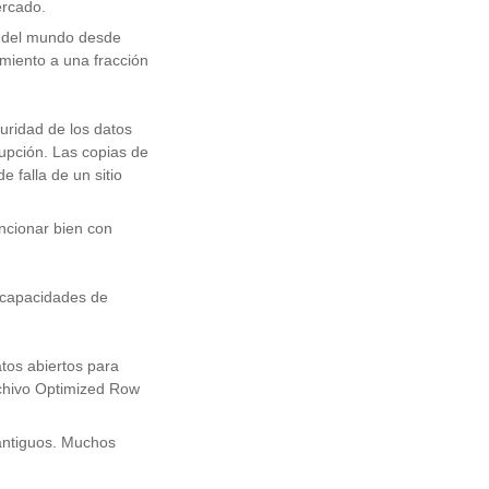
ercado.
e del mundo desde
miento a una fracción
uridad de los datos
rupción. Las copias de
e falla de un sitio
ncionar bien con
e capacidades de
tos abiertos para
chivo Optimized Row
antiguos. Muchos