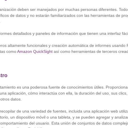
anización deben ser manejados por muchas personas diferentes. Todos
ficos de datos y no estarán familiarizados con las herramientas de p
.
ormes detallados y paneles de información que tienen una interfaz fáci
eros altamente funcionales y creación automática de informes usando 
entas como
Amazon QuickSight
así como herramientas de terceros cread
stro
rtamiento es una poderosa fuente de conocimientos útiles. Proporciona
na aplicación, cómo interactúa con ella, la duración del uso, sus clics
 otros datos.
ecopilar de una variedad de fuentes, incluida una aplicación web utili
orio, un dispositivo móvil o una tableta, y se pueden agregar y analiza
comportamiento del usuario. Esta unión de conjuntos de datos complej