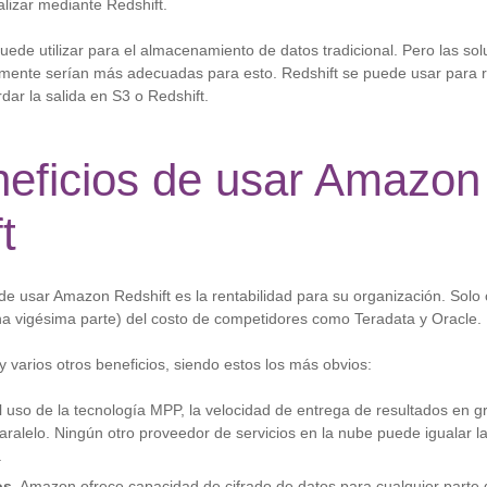
lizar mediante Redshift.
uede utilizar para el almacenamiento de datos tradicional. Pero las so
mente serían más adecuadas para esto. Redshift se puede usar para r
dar la salida en S3 o Redshift.
neficios de usar Amazon
t
de usar Amazon Redshift es la rentabilidad para su organización. Solo 
 vigésima parte) del costo de competidores como Teradata y Oracle.
 varios otros beneficios, siendo estos los más obvios:
l uso de la tecnología MPP, la velocidad de entrega de resultados en 
aralelo. Ningún otro proveedor de servicios en la nube puede igualar la
.
os
. Amazon ofrece capacidad de cifrado de datos para cualquier parte 