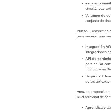
escalado simu
simultáneas ca
Volumen de co
conjunto de dat
Aún así, Redshift no
para manejar una ma
Integración A
integraciones e
API de corrimie
para enviar con
un programa de P
Seguridad
. Ama
de las aplicacio
Amazon proporciona pr
nivel adicional de seg
Aprendizaje a