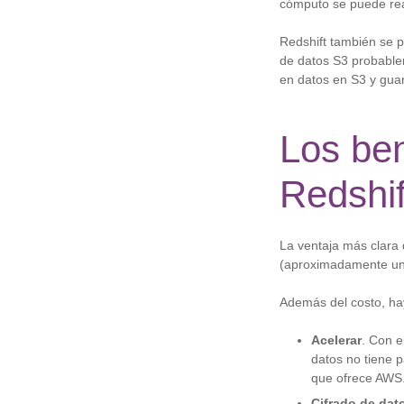
cómputo se puede rea
Redshift también se p
de datos S3 probable
en datos en S3 y guar
Los be
Redshif
La ventaja más clara 
(aproximadamente una
Además del costo, hay
Acelerar
. Con e
datos no tiene p
que ofrece AWS
Cifrado de dat