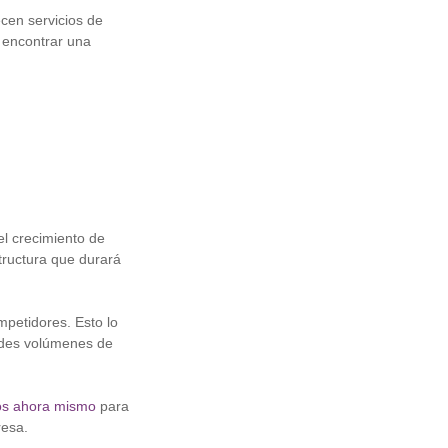
cen servicios de
 encontrar una
el crecimiento de
tructura que durará
mpetidores. Esto lo
ndes volúmenes de
os ahora mismo
para
resa.