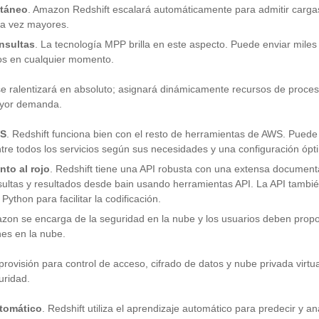
ltáneo
. Amazon Redshift escalará automáticamente para admitir carga
da vez mayores.
nsultas
. La tecnología MPP brilla en este aspecto. Puede enviar miles
os en cualquier momento.
 se ralentizará en absoluto; asignará dinámicamente recursos de proc
yor demanda.
WS
. Redshift funciona bien con el resto de herramientas de AWS. Puede 
ntre todos los servicios según sus necesidades y una configuración ópt
nto al rojo
. Redshift tiene una API robusta con una extensa documen
sultas y resultados desde bain usando herramientas API. La API tambi
ython para facilitar la codificación.
zon se encarga de la seguridad en la nube y los usuarios deben propo
nes en la nube.
ovisión para control de acceso, cifrado de datos y nube privada virtua
uridad.
utomático
. Redshift utiliza el aprendizaje automático para predecir y an