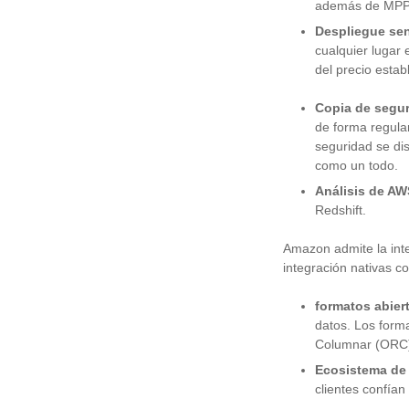
además de MPP, 
Despliegue sen
cualquier lugar
del precio estab
Copia de segur
de forma regular
seguridad se dis
como un todo.
Análisis de AW
Redshift.
Amazon admite la inte
integración nativas co
formatos abier
datos. Los form
Columnar (ORC
Ecosistema de
clientes confía