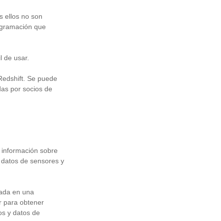
 ellos no son
rogramación que
l de usar.
Redshift. Se puede
as por socios de
 información sobre
, datos de sensores y
zada en una
r para obtener
os y datos de