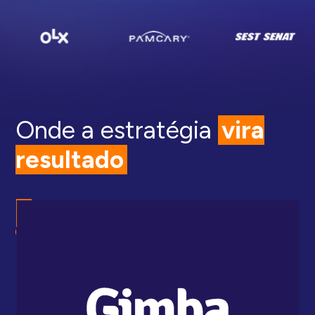
Onde a estratégia
vira
resultado
A I