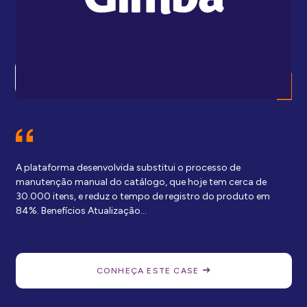
uti
mig
Ene
A plataforma desenvolvida substitui o processo de
manutenção manual do catálogo, que hoje tem cerca de
30.000 itens, e reduz o tempo de registro do produto em
84%. Benefícios Atualização…
CONHEÇA ESTE CASE