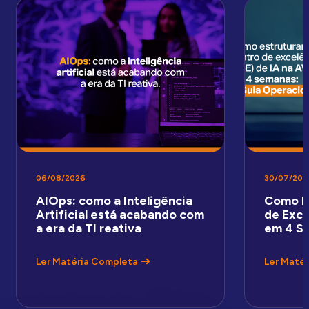
06/08/2026
30/07/202
AIOps: como a Inteligência
Como E
Artificial está acabando com
de Exce
a era da TI reativa
em 4 S
Ler Matéria Completa
Ler Maté