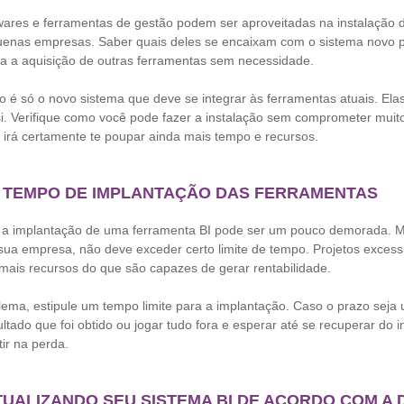
twares e ferramentas de gestão podem ser aproveitadas na instalação 
quenas empresas. Saber quais deles se encaixam com o sistema novo p
ra a aquisição de outras ferramentas sem necessidade.
 é só o novo sistema que deve se integrar às ferramentas atuais. El
si. Verifique como você pode fazer a instalação sem comprometer muit
o irá certamente te poupar ainda mais tempo e recursos.
O TEMPO DE IMPLANTAÇÃO DAS FERRAMENTAS
 implantação de uma ferramenta BI pode ser um pouco demorada. Mas
sua empresa, não deve exceder certo limite de tempo. Projetos exce
is recursos do que são capazes de gerar rentabilidade.
lema, estipule um tempo limite para a implantação. Caso o prazo seja 
ultado que foi obtido ou jogar tudo fora e esperar até se recuperar do 
tir na perda.
ATUALIZANDO SEU SISTEMA BI DE ACORDO COM A