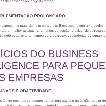
 desnecessários ao longo do tempo.
IMPLEMENTAÇÃO PROLONGADO
o começam a atuar da noite para o dia. É necessário que uma equipe t
integrar melhor as suas ferramentas de gestão, providencie os recurso
 resultado pode levar um tempo para aparecer, dependendo do tamanho
ÍCIOS DO BUSINESS
LIGENCE PARA PEQUE
S EMPRESAS
ICIDADE E OBJETIVIDADE
estão de recursos se pautam na personalização e na adição regular de
m se beneficiar disso, mas a verdade é que os pequenos negócios p