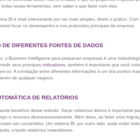
todas essas ferramentas, sem saber o que fazer com elas.
ma BI é mais interessante por ser mais simples, direto e prático. Co
ssível focar no desempenho e nos protocolos principais da empresa.
O DE DIFERENTES FONTES DE DADOS
 o Business Intelligence para pequenas empresas é uma metodologia
medir seus principais
indicadores
, também é importante que você colo
e-os. A correlação entre diferentes informações é um dos pontos mai
entro de qualquer negócio.
UTOMÁTICA DE RELATÓRIOS
nde benefício desse método. Gerar relatórios diários é importante pa
po e recursos desnecessariamente. Além disso, ao fazer uma migraç
isam ser convertidos. Um sistema BI, por outro lado, pode exibir tod
da, criando relatórios instantâneos.