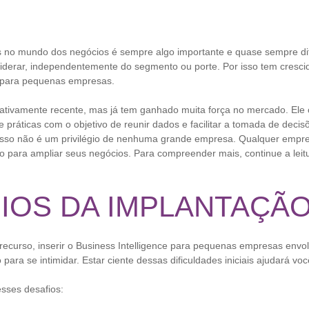
 no mundo dos negócios é sempre algo importante e quase sempre difí
iderar, independentemente do segmento ou porte. Por isso tem cresci
e para pequenas empresas.
elativamente recente, mas já tem ganhado muita força no mercado. Ele
e práticas com o objetivo de reunir dados e facilitar a tomada de decis
isso não é um privilégio de nenhuma grande empresa. Qualquer empre
o para ampliar seus negócios. Para compreender mais, continue a leit
IOS DA IMPLANTAÇÃO
ecurso, inserir o Business Intelligence para pequenas empresas envol
para se intimidar. Estar ciente dessas dificuldades iniciais ajudará vo
sses desafios: