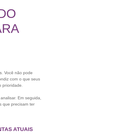
 DO
ARA
is. Você não pode
ondiz com o que seus
 prioridade.
 analisar. Em seguida,
s que precisam ter
NTAS ATUAIS