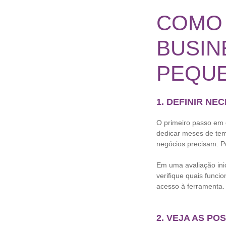
COMO 
BUSIN
PEQU
1. DEFINIR NE
O primeiro passo em 
dedicar meses de tem
negócios precisam. Po
Em uma avaliação inic
verifique quais funci
acesso à ferramenta.
2. VEJA AS P