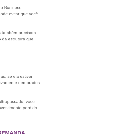
do Business
ode evitar que você
as também precisam
o da estrutura que
, se ela estiver
ssivamente demorados
ultrapassado, você
investimento perdido.
 DEMANDA