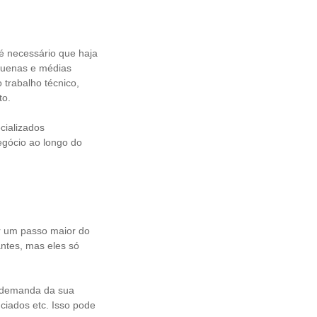
é necessário que haja
quenas e médias
trabalho técnico,
to.
cializados
egócio ao longo do
r um passo maior do
ntes, mas eles só
a demanda da sua
ciados etc. Isso pode