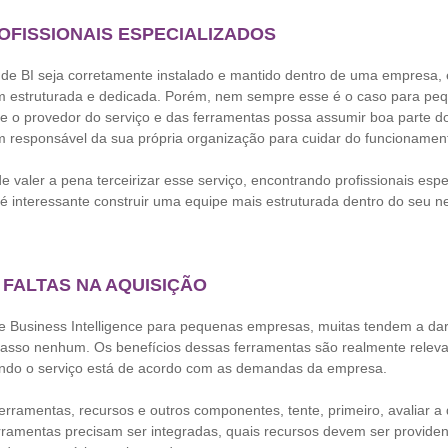
ROFISSIONAIS ESPECIALIZADOS
de BI seja corretamente instalado e mantido dentro de uma empresa, 
m estruturada e dedicada. Porém, nem sempre esse é o caso para pe
o provedor do serviço e das ferramentas possa assumir boa parte do 
m responsável da sua própria organização para cuidar do funcionamen
 valer a pena terceirizar esse serviço, encontrando profissionais espe
é interessante construir uma equipe mais estruturada dentro do seu n
 FALTAS NA AQUISIÇÃO
e Business Intelligence para pequenas empresas, muitas tendem a da
passo nenhum. Os benefícios dessas ferramentas são realmente releva
ando o serviço está de acordo com as demandas da empresa.
ferramentas, recursos e outros componentes, tente, primeiro, avaliar 
ramentas precisam ser integradas, quais recursos devem ser providen