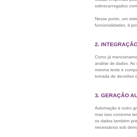
sobrecarregados com 
Nesse ponto, um siste
funcionalidades, é po
2. INTEGRAÇÃ
Como já mencionamos,
análise de dados. Ao 
mesma lente e compar
tomada de decisões d
3. GERAÇÃO A
Automação é outro gra
mas isso consome tem
os dados também prec
necessários sob deman