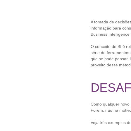
A tomada de decisões
informação para cons
Business Intelligenc
O conceito de BI é r
série de ferramentas 
que se pode pensar, 
proveito desse métod
DESAF
Como qualquer novo r
Porém, não há motivo 
Veja três exemplos de