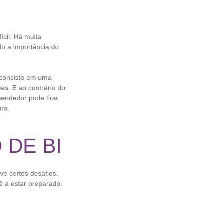
cil. Há muita
do a importância do
 consiste em uma
ões. E ao contrário do
endedor pode tirar
ura.
 DE BI
ve certos desafios.
cê a estar preparado.