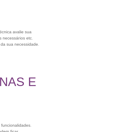
écnica avalie sua
s necessários etc.
 da sua necessidade.
NAS E
 funcionalidades.
odem ficar