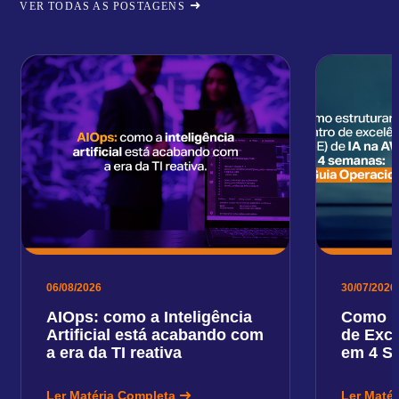
VER TODAS AS POSTAGENS
06/08/2026
30/07/2026
AIOps: como a Inteligência
Como E
Artificial está acabando com
de Exce
a era da TI reativa
em 4 S
Ler Matéria Completa
Ler Maté