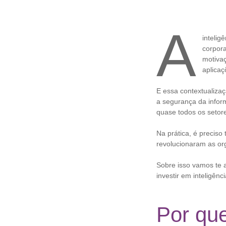
A
intelig
corpor
motiva
aplicaç
E essa contextualiza
a segurança da inform
quase todos os setor
Na prática, é preciso
revolucionaram as o
Sobre isso vamos te a
investir em inteligên
Por que