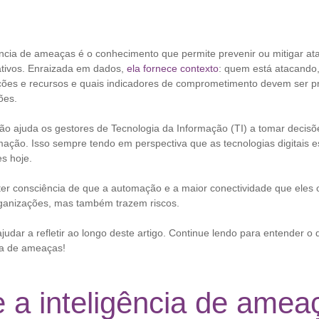
ência de ameaças é o conhecimento que permite prevenir ou mitigar a
ativos. Enraizada em dados,
ela fornece contexto
: quem está atacando,
ções e recursos e quais indicadores de comprometimento devem ser p
ões.
ção ajuda os gestores de Tecnologia da Informação (TI) a tomar decis
ação. Isso sempre tendo em perspectiva que as tecnologias digitais e
es hoje.
 ter consciência de que a automação e a maior conectividade que eles
rganizações, mas também trazem riscos.
judar a refletir ao longo deste artigo. Continue lendo para entender o
cia de ameaças!
 a inteligência de amea