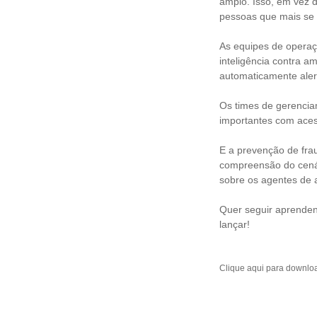
amplo. Isso, em vez 
pessoas que mais se 
As equipes de opera
inteligência contra a
automaticamente ale
Os times de gerencia
importantes com acess
E a prevenção de frau
compreensão do cenár
sobre os agentes de 
Quer seguir aprende
lançar!
Clique aqui para downlo