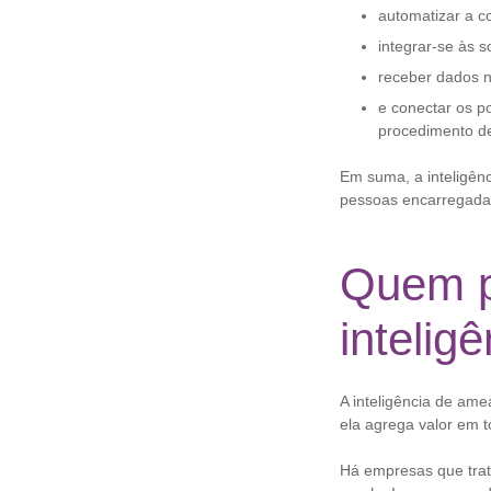
automatizar a c
integrar-se às s
receber dados n
e conectar os p
procedimento d
Em suma, a inteligên
pessoas encarregadas
Quem p
intelig
A inteligência de ame
ela agrega valor em 
Há empresas que tra