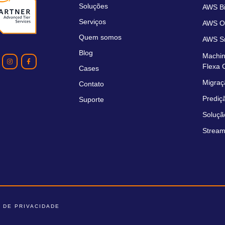
Soluções
AWS Bil
Serviços
AWS O
Quem somos
AWS Sm
Blog
Machin
Flexa 
Cases
Migraç
Contato
Prediç
Suporte
Soluçã
Stream
A DE PRIVACIDADE