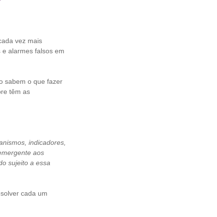
 cada vez mais
 e alarmes falsos em
o sabem o que fazer
re têm as
anismos, indicadores,
 emergente aos
do sujeito a essa
esolver cada um