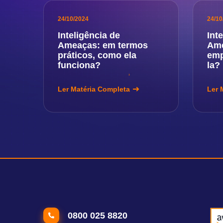
24/10/2024
24/10
Inteligência de
Int
Ameaças: em termos
Ame
práticos, como ela
emp
funciona?
la?
Ler Matéria Completa
Ler 
0800 025 8820