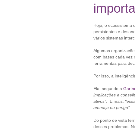
import
Hoje, o ecossistema 
persistentes e deson
vários sistemas inter
Algumas organizaçõe
com bases cada vez 
ferramentas para decid
Por isso, a inteligên
Ela, segundo a
Gartn
implicações e consel
ativos”.
E mais:
“essa
ameaça ou perigo”.
Do ponto de vista fe
desses problemas. N