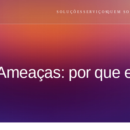
SOLUÇÕES
SERVIÇOS
QUEM S
 Ameaças: por que 