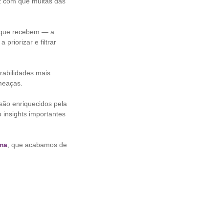
z com que muitas das
 que recebem — a
priorizar e filtrar
rabilidades mais
ameaças.
 são enriquecidos pela
 insights importantes
ema
, que acabamos de