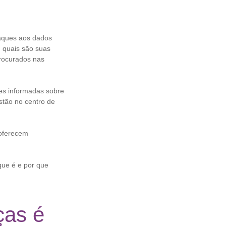
taques aos dados
 quais são suas
rocurados nas
ões informadas sobre
stão no centro de
 oferecem
 que é e por que
ças é