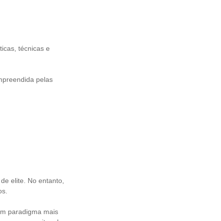
icas, técnicas e
ompreendida pelas
e elite. No entanto,
os.
um paradigma mais