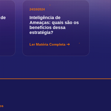
24/10/2024
 de
Inteligência de
Ameaças: quais são os
benefícios dessa
estratégia?
Ler Matéria Completa
os