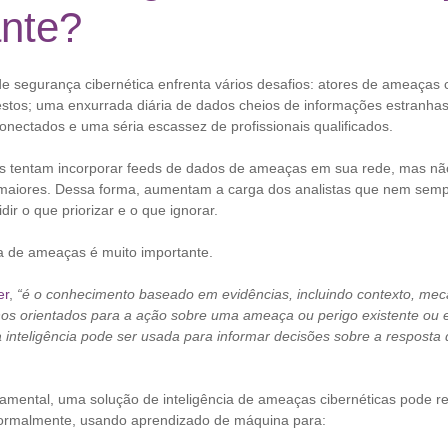
ante?
de segurança cibernética enfrenta vários desafios: atores de ameaças
estos; uma enxurrada diária de dados cheios de informações estranhas
conectados e uma séria escassez de profissionais qualificados.
s tentam incorporar feeds de dados de ameaças em sua rede, mas nã
maiores. Dessa forma, aumentam a carga dos analistas que nem semp
ir o que priorizar e o que ignorar.
cia de ameaças é muito importante.
er
,
“é o conhecimento baseado em evidências, incluindo contexto, mec
hos orientados para a ação sobre uma ameaça ou perigo existente ou
 inteligência pode ser usada para informar decisões sobre a resposta 
rramental, uma solução de inteligência de ameaças cibernéticas pode r
ormalmente, usando aprendizado de máquina para: