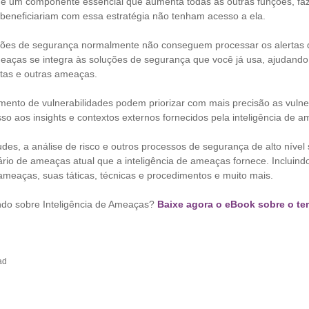
de um componente essencial que aumenta todas as outras funções, fa
beneficiariam com essa estratégia não tenham acesso a ela.
ções de segurança normalmente não conseguem processar os alertas
meaças se integra às soluções de segurança que você já usa, ajudando a 
rtas e outras ameaças.
mento de vulnerabilidades podem priorizar com mais precisão as vulne
o aos insights e contextos externos fornecidos pela inteligência de 
des, a análise de risco e outros processos de segurança de alto nível
io de ameaças atual que a inteligência de ameaças fornece. Incluindo
ameaças, suas táticas, técnicas e procedimentos e muito mais.
ndo sobre Inteligência de Ameaças?
Baixe agora o eBook sobre o t
ad