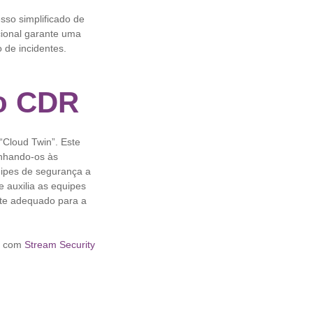
sso simplificado de
cional garante uma
 de incidentes.
ão CDR
“Cloud Twin”. Este
inhando-os às
uipes de segurança a
 auxilia as equipes
nte adequado para a
o com
Stream Security