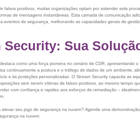
e falsos positivos, muitas organizações optam por estender este proce
aformas de mensagens instantâneas. Esta camada de comunicação adi
a eventos de segurança, melhorando as capacidades gerais de gestão
 Security: Sua Soluç
 destaca como uma força pioneira no cenário de CDR, apresentando o 
isa continuamente a postura e o tráfego de dados de um ambiente, al
cio e às proteções personalizadas. O Stream Security capacita as eq
xposições sem serem vítimas de falsos positivos, ao mesmo tempo que
nder com confiança e rapidez aos esforços de remediação – idealme
em.
ra elevar seu jogo de segurança na nuvem? Agende uma demonstraçã
 segurança na nuvem.