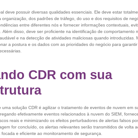
 deve possuir diversas qualidades essenciais. Ele deve estar totalme
 organização, dos padrões de tráfego, do uso e dos requisitos de neg
ências entre diferentes nós e fornecer informações contextuais, evit
. Além disso, deve ser proficiente na identificação de comportamento
udável e na detecção de atividades maliciosas quando introduzidas. 
onar a postura e os dados com as prioridades do negócio para garantir
ecessárias.
ando CDR com sua
trutura
de uma solução CDR é agilizar o tratamento de eventos de nuvem em sua
regando efetivamente eventos relacionados à nuvem do SIEM, fornec
iscos reais e minimizando os efeitos perturbadores de alertas falsos po
ragem for concluído, os alertas relevantes serão transmitidos de volta 
focada e eficiente ao monitoramento de segurança.