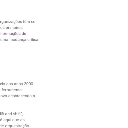
organizações têm se
os primeiros
Informações de
 uma mudança crítica
ício dos anos 2000
a ferramenta
stava acontecendo a
t and shift”,
é aqui que as
 de orquestração.