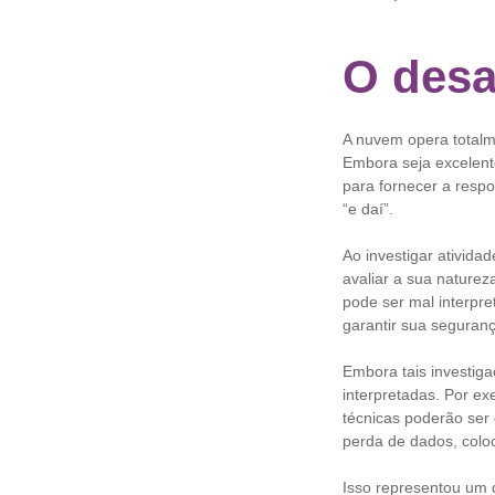
O desa
A nuvem opera totalm
Embora seja excelent
para fornecer a respo
“e daí”.
Ao investigar ativid
avaliar a sua naturez
pode ser mal interpr
garantir sua seguranç
Embora tais investiga
interpretadas. Por e
técnicas poderão ser 
perda de dados, colo
Isso representou um d