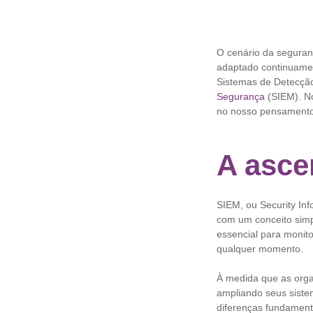
O cenário da seguran
adaptado continuamen
Sistemas de Detecção
Segurança
(SIEM). No
no nosso pensamento
A asce
SIEM, ou Security In
com um conceito simpl
essencial para monito
qualquer momento.
À medida que as orga
ampliando seus siste
diferenças fundament