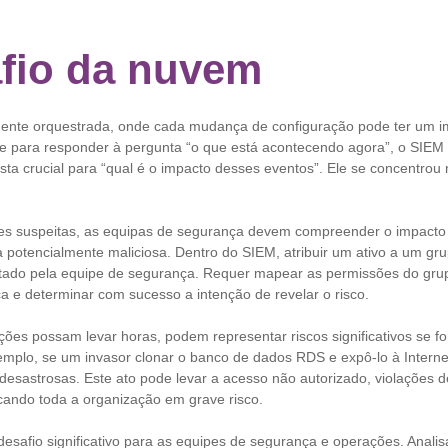
fio da nuvem
ente orquestrada, onde cada mudança de configuração pode ter um im
e para responder à pergunta “o que está acontecendo agora”, o SIEM 
sta crucial para “qual é o impacto desses eventos”. Ele se concentrou
ades suspeitas, as equipas de segurança devem compreender o impacto
a potencialmente maliciosa. Dentro do SIEM, atribuir um ativo a um g
etado pela equipe de segurança. Requer mapear as permissões do gru
a e determinar com sucesso a intenção de revelar o risco.
ções possam levar horas, podem representar riscos significativos se f
xemplo, se um invasor clonar o banco de dados RDS e expô-lo à Intern
desastrosas. Este ato pode levar a acesso não autorizado, violações d
cando toda a organização em grave risco.
esafio significativo para as equipes de segurança e operações. Anali