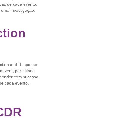
icaz de cada evento.
a uma investigação.
ction
ection and Response
 nuvem, permitindo
esponder com sucesso
de cada evento,
 CDR