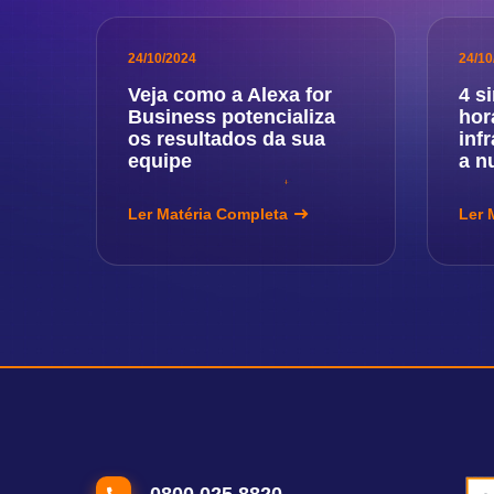
24/10/2024
24/10
Veja como a Alexa for
4 s
Business potencializa
hor
os resultados da sua
inf
equipe
a n
Ler Matéria Completa
Ler 