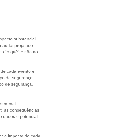
pacto substancial.
não foi projetado
 no “o quê” e não no
 de cada evento e
rupo de segurança
po de segurança,
orem mal
et, as consequências
e dados e potencial
sar o impacto de cada