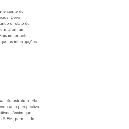
nte ciente do
ócios. Deve
ando o relato de
 normal em um
Mais importante
 que as interrupções
 infraestrutura. Ele
endo uma perspectiva
sitivos. Assim que
ao SIEM, permitindo